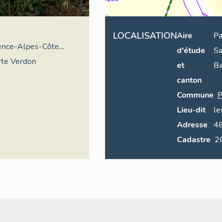
LOCALISATION
Aire
Pa
vence-Alpes-Côte
d'étude
Sa
ire général
rte Verdon
et
B
canton
Commune
P
Lieu-dit
le
Adresse
4
Cadastre