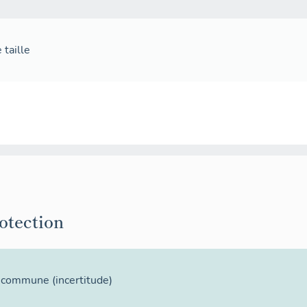
 taille
rotection
la commune
(incertitude)