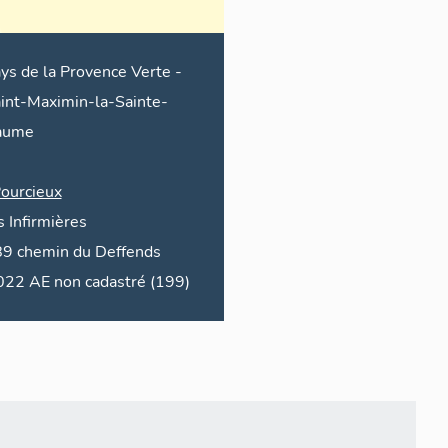
ys de la Provence Verte
-
int-Maximin-la-Sainte-
aume
ourcieux
s Infirmières
89
chemin du
Deffends
2022 AE non cadastré (199)