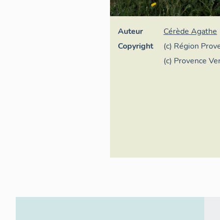
Auteur
Cérède Agathe
Copyright
(c) Région Pro
d'Azur - Inventa
(c) Provence Ve