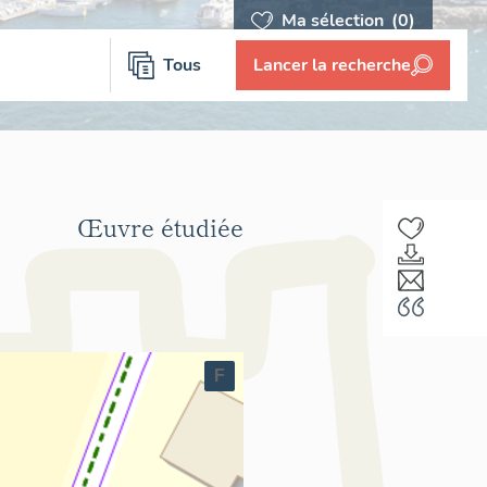
Ma sélection
(0)
Tous
Lancer la recherche
Œuvre étudiée
F