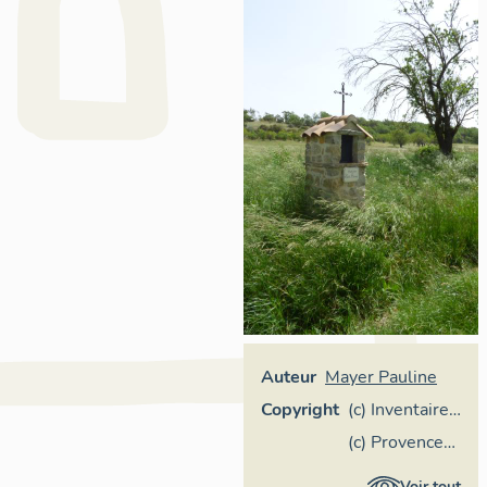
Auteur
Mayer Pauline
Copyright
(c) Inventaire
général,
(c) Provence
Région
Verte Verdon
Voir tout