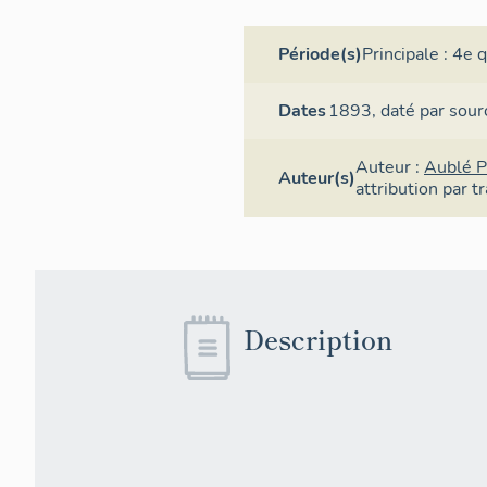
Période(s)
Principale :
4e q
Dates
1893,
daté par sour
Auteur :
Aublé P
Auteur(s)
attribution par t
Description