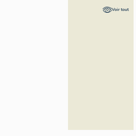
Provence-
Voir tout
Alpes-Côte
d'Azur -
Inventaire
général