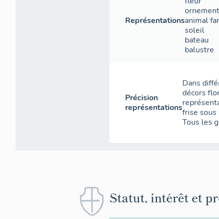
fleur
ornement
Représentations
animal fa
soleil
bateau
balustre
Dans diffé
décors flo
Précision
représenta
représentations
frise sous 
Tous les g
Statut, intérêt et p