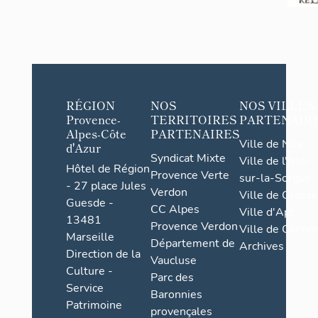
RÉGION
NOS
NOS VILLES
Provence-
TERRITOIRES
PARTENAIR
Alpes-Côte
PARTENAIRES
Ville de Nice
d'Azur
Syndicat Mixte
Ville de l'Isle-
Hôtel de Région
Provence Verte
sur-la-Sorgue
- 27 place Jules
Verdon
Ville de Grasse
Guesde -
CC Alpes
Ville d'Apt
13481
Provence Verdon
Ville de Cannes
Marseille
Département de
Archives
Direction de la
Vaucluse
Culture -
Parc des
Service
Baronnies
Patrimoine
provençales