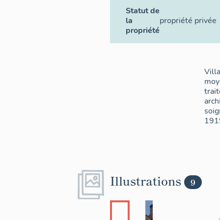
Statut de
la
propriété privée
propriété
Vill
moy
trai
arch
soig
191
Illustrations
9