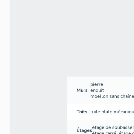
pierre
Murs
enduit
moellon sans chaîne 
Toits
tuile plate mécaniq
étage de soubass
Étages
étage carré
,
étage 