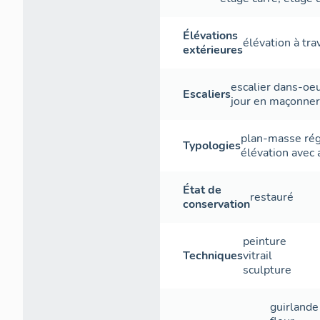
Élévations
élévation à tr
extérieures
escalier dans-oe
Escaliers
jour
en maçonner
plan-masse rég
Typologies
élévation avec 
État de
restauré
conservation
peinture
Techniques
vitrail
sculpture
guirlande