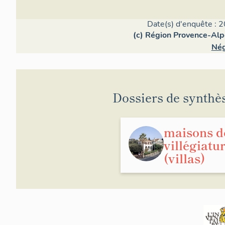
Date(s) d'enquête : 2
(c) Région Provence-Alp
Nég
Dossiers de synthè
maisons d
villégiatu
(villas)