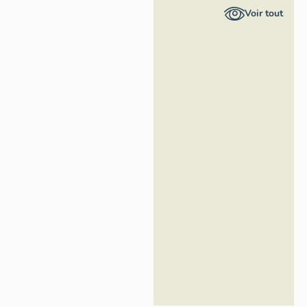
Provence-
Voir tout
Alpes-Côte
d'Azur -
Inventaire
général