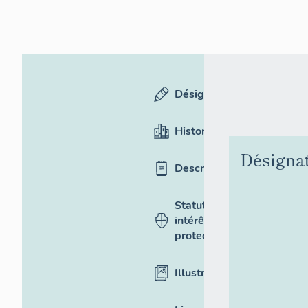
Désignation
Historique
Désigna
Description
Statut,
intérêt et
protection
Illustrations