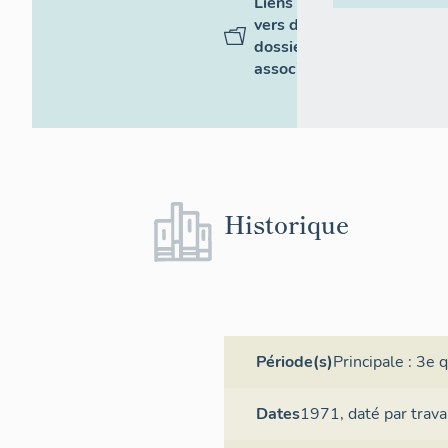
Liens
vers des
dossiers
associés
Historique
Période(s)
Principale :
3e q
Dates
1971,
daté par trav