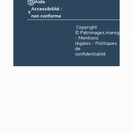
Aide
Accessibilité :
non conforme
Copyright
©
Patrimages.maregionsud
-
Mentions
légales
-
Politiques
de
confidentialité