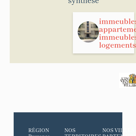
immeuble
apparteme
immeuble
logements
RÉGION
NOS
NOS VILLES