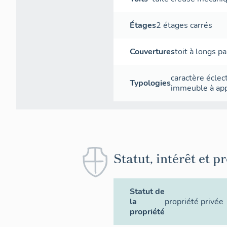
Étages
2 étages carrés
Couvertures
toit à longs p
caractère éclec
Typologies
immeuble à ap
Statut, intérêt et p
Statut de
la
propriété privée
propriété