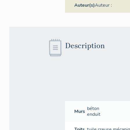
Auteur(s)
Auteur :
Description
béton
Murs
enduit
Toits
tuile creuse mécani