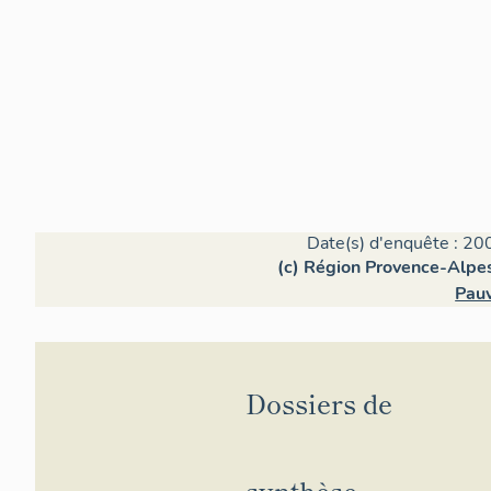
Date(s) d'enquête : 20
(c) Région Provence-Alpes
Pauv
Dossiers de
synthèse