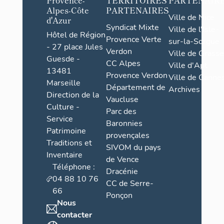
Provence-
TERRITOIRES
PARTENAIR
Alpes-Côte
PARTENAIRES
Ville de Nice
d'Azur
Syndicat Mixte
Ville de l'Isle-
Hôtel de Région
Provence Verte
sur-la-Sorgue
- 27 place Jules
Verdon
Ville de Grasse
Guesde -
CC Alpes
Ville d'Apt
13481
Provence Verdon
Ville de Cannes
Marseille
Département de
Archives
Direction de la
Vaucluse
Culture -
Parc des
Service
Baronnies
Patrimoine
provençales
Traditions et
SIVOM du pays
Inventaire
de Vence
Téléphone :
Dracénie
04 88 10 76
CC de Serre-
66
Ponçon
Nous
contacter