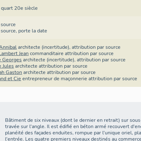
central avec verrière (après 1945). Désormais, seuls deux n
 quart 20e siècle
commerce en 2025, les autres étages comportant des burea
Paris.
 source
 source
,
porte la date
Annibal
architecte
(incertitude),
attribution par source
Lambert Jean
commanditaire
attribution par source
e Georges
architecte
(incertitude),
attribution par source
 Jules
architecte
attribution par source
ah Gaston
architecte
attribution par source
nd et Cie
entrepreneur de maçonnerie
attribution par source
Bâtiment de six niveaux (dont le dernier en retrait) sur sou
travée sur l'angle. Il est édifié en béton armé recouvert d'enduit. L'immeuble offre une
planéité des façades enduites, rompue par l'unique oriel, plac
l'entrée. Les quatre premiers niveaux destinés au commerce