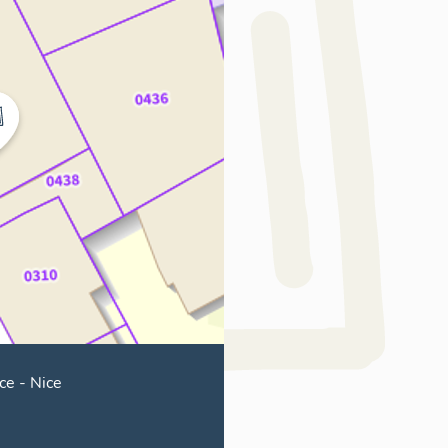
ce
-
Nice