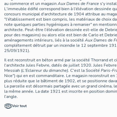
au commerce et un magasin
Aux Dames de France
s'y insta
L'immeuble édifié correspond bien à l'élévation dessinée qui
concours municipal d'architecture de 1904 attribue au magas
"l'établissement est bien compris, les matériaux de choix da
note quelques parties hygiéniques à remanier" en mentio
architecte. Peut-être l'élévation dessinée est-elle de Debrie
pour des magasins) ou alors elle est bien de Carlo et Debri
aménagements intérieurs, liés à la société
Aux Dames de F
complétement détruit par un incendie le 12 septembre 191
25/09/1921).
Il est reconstruit en béton armé par la société Thorrand et c
l'architecte Jules Febvre, datés de juillet 1920. Jules Febvre
Messiah (
L'Eclaireur du dimanche).
C'est la
Société Paris-F
Nice") qui en est commanditaire. Le magasin reconstruit en 
plus réduite que le bâtiment de 1902, et se positionne dava
La parcelle est désormais partagée avec un grand cinéma, l
la même année. La date 1921 est inscrite en position domi
l'angle.
Aux Dames de France
ferme au début des années 1930, rem
Voir tout
plus bas
Uniprix
, disparaissant dans les années 1960. Les
and Spencer
suivront entre autres. On ne connaît pas la dat