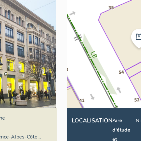
phe
LOCALISATION
Aire
Ni
d'étude
vence-Alpes-Côte
et