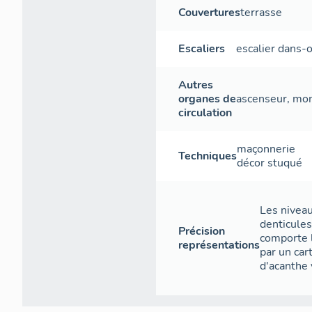
Couvertures
terrasse
Escaliers
escalier dans-
Autres
organes de
ascenseur
,
mon
circulation
maçonnerie
Techniques
décor stuqué
Les niveau
denticules
Précision
comporte 
représentations
par un car
d'acanthe 