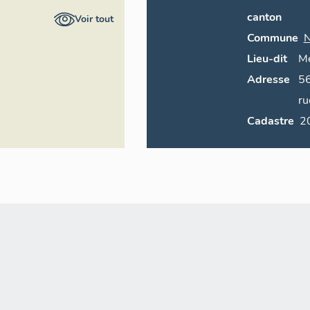
ire général
canton
Voir tout
Commune
N
Lieu-dit
M
Adresse
5
r
Cadastre