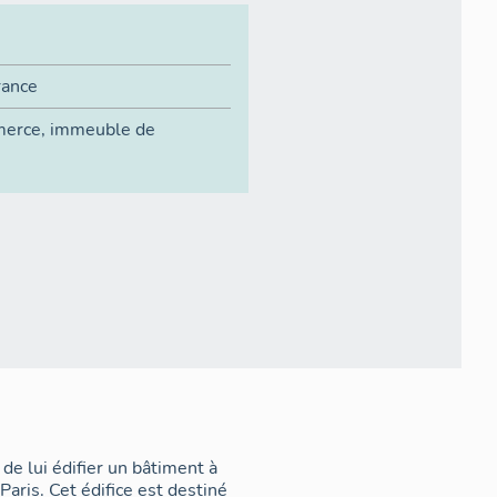
rance
merce
,
immeuble de
e lui édifier un bâtiment à
aris. Cet édifice est destiné