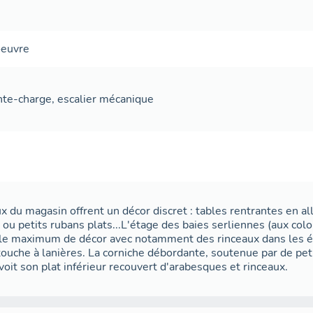
oeuvre
te-charge
,
escalier mécanique
x du magasin offrent un décor discret : tables rentrantes en all
 ou petits rubans plats...L'étage des baies serliennes (aux co
le maximum de décor avec notamment des rinceaux dans les éc
touche à lanières. La corniche débordante, soutenue par de peti
voit son plat inférieur recouvert d'arabesques et rinceaux.