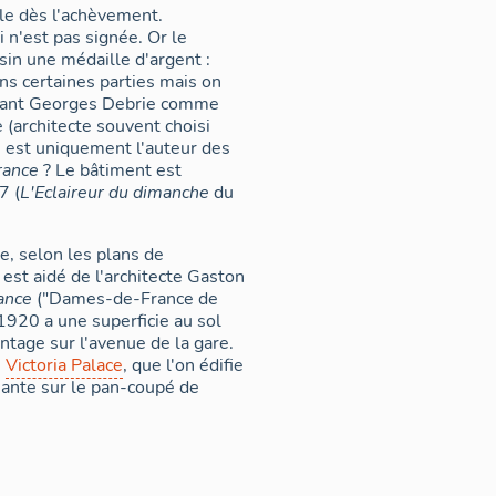
lle dès l'achèvement.
 n'est pas signée. Or le
in une médaille d'argent :
ns certaines parties mais on
nnant Georges Debrie comme
 (architecte souvent choisi
e est uniquement l'auteur des
rance
? Le bâtiment est
7 (
L'Eclaireur du dimanche
du
ie, selon les plans de
 est aidé de l'architecte Gaston
rance
("Dames-de-France de
1920 a une superficie au sol
ntage sur l'avenue de la gare.
e
Victoria Palace
, que l'on édifie
nante sur le pan-coupé de
placé par un magasin aux prix
 marques
La Redoute
ou
Marks
e de la suppression du vide