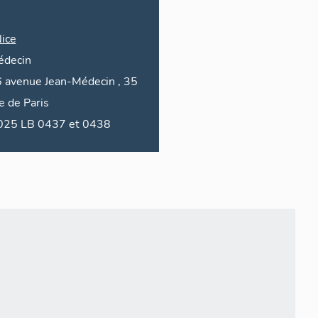
ice
édecin
6
avenue
Jean-Médecin
, 35
ue de
Paris
2025 LB 0437 et 0438