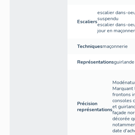
escalier dans-oe
suspendu
Escaliers
escalier dans-oe
jour
en maçonner
Techniques
maçonnerie
Représentations
guirlande
Modénature
Marquant l
frontons 
consoles 
Précision
et guirlan
représentations
façade nor
décorée qu
notamment
date d'ac