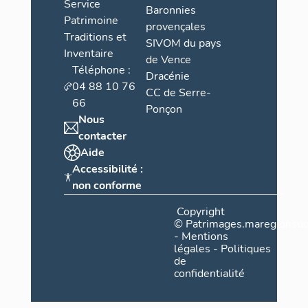
Service
Baronnies
Patrimoine
provençales
Traditions et
SIVOM du pays
Inventaire
de Vence
Téléphone :
Dracénie
04 88 10 76
CC de Serre-
66
Ponçon
Nous
contacter
Aide
Accessibilité :
non conforme
Copyright
©
Patrimages.maregionsud
-
Mentions
légales
-
Politiques
de
confidentialité