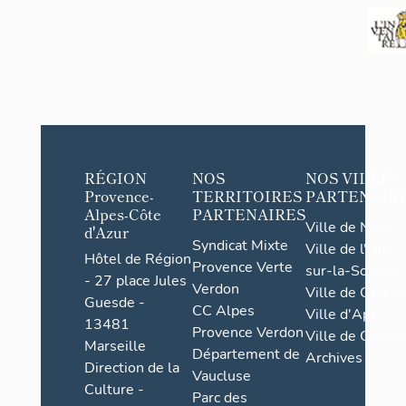
RÉGION
NOS
NOS VILLES
Provence-
TERRITOIRES
PARTENAIR
Alpes-Côte
PARTENAIRES
Ville de Nice
d'Azur
Syndicat Mixte
Ville de l'Isle-
Hôtel de Région
Provence Verte
sur-la-Sorgue
- 27 place Jules
Verdon
Ville de Grasse
Guesde -
CC Alpes
Ville d'Apt
13481
Provence Verdon
Ville de Cannes
Marseille
Département de
Archives
Direction de la
Vaucluse
Culture -
Parc des