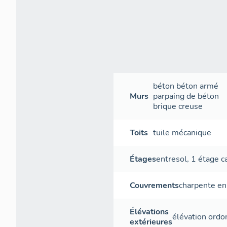
béton
béton armé
Murs
parpaing de béton
brique creuse
Toits
tuile mécanique
Étages
entresol
,
1 étage c
Couvrements
charpente en
Élévations
élévation ord
extérieures