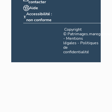
contacter
Aide
Accessibilité :
non conforme
Copyright
©
Patrimages.maregionsud
-
Mentions
légales
-
Politiques
de
confidentialité