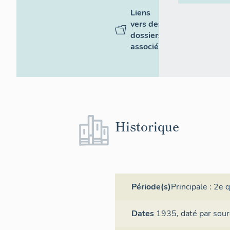
Liens
vers des
dossiers
associés
Historique
Période(s)
Principale :
2e q
Dates
1935,
daté par sour