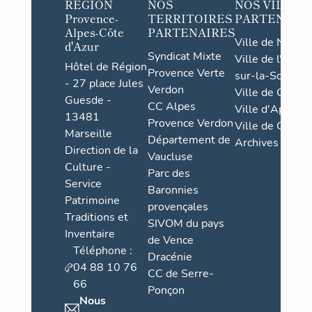
RÉGION
NOS
NOS VILLES
Provence-
TERRITOIRES
PARTENAIR
Alpes-Côte
PARTENAIRES
Ville de Nice
d'Azur
Syndicat Mixte
Ville de l'Isle-
Hôtel de Région
Provence Verte
sur-la-Sorgue
- 27 place Jules
Verdon
Ville de Grasse
Guesde -
CC Alpes
Ville d'Apt
13481
Provence Verdon
Ville de Cannes
Marseille
Département de
Archives
Direction de la
Vaucluse
Culture -
Parc des
Service
Baronnies
Patrimoine
provençales
Traditions et
SIVOM du pays
Inventaire
de Vence
Téléphone :
Dracénie
04 88 10 76
CC de Serre-
66
Ponçon
Nous