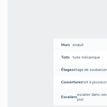
Murs
enduit
Toits
tuile mécanique
Étages
étage de soubass
Couvertures
toit à plusieu
escalier dans-oe
Escaliers
jour