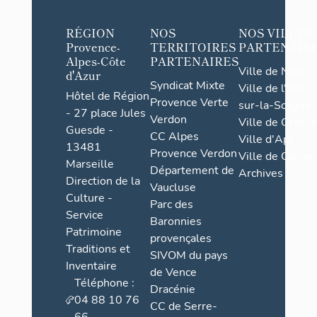
RÉGION
NOS
NOS VILLES
Provence-
TERRITOIRES
PARTENAIR
Alpes-Côte
PARTENAIRES
Ville de Nice
d'Azur
Syndicat Mixte
Ville de l'Isle-
Hôtel de Région
Provence Verte
sur-la-Sorgue
- 27 place Jules
Verdon
Ville de Grasse
Guesde -
CC Alpes
Ville d'Apt
13481
Provence Verdon
Ville de Cannes
Marseille
Département de
Archives
Direction de la
Vaucluse
Culture -
Parc des
Service
Baronnies
Patrimoine
provençales
Traditions et
SIVOM du pays
Inventaire
de Vence
Téléphone :
Dracénie
04 88 10 76
CC de Serre-