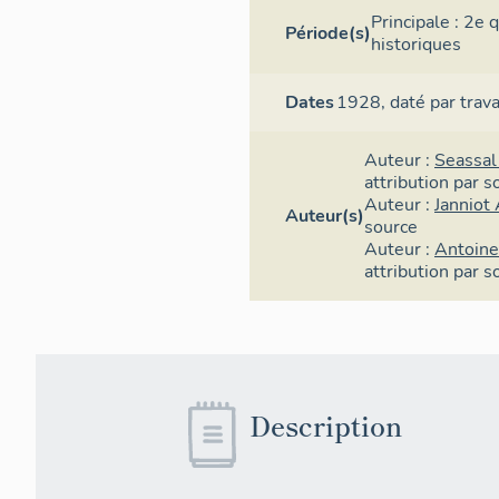
Principale :
2e q
Période(s)
historiques
Dates
1928,
daté par trav
Auteur :
Seassal
attribution par s
Auteur :
Janniot 
Auteur(s)
source
Auteur :
Antoine
attribution par s
Description