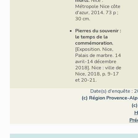
morts.
Nice :
Métropole Nice côte
d'azur, 2014. 73 p ;
30 cm.
Pierres du souvenir :
le temps de la
commémoration
,
[Exposition. Nice,
Palais de marbre. 14
avril-14 décembre
2018]. Nice : ville de
Nice, 2018, p. 9-17
et 20-21.
Date(s) d'enquête : 2
(c) Région Provence-Alp
(c
H
Pré