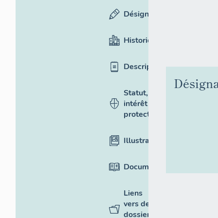
Désignation
Historique
Description
Désigna
Statut,
intérêt et
protection
Illustrations
Documentation
Liens
vers des
dossiers