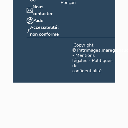
66
Ponçon
Nous
contacter
Aide
Accessibilité :
non conforme
Copyright
©
Patrimages.maregionsud
-
Mentions
légales
-
Politiques
de
confidentialité