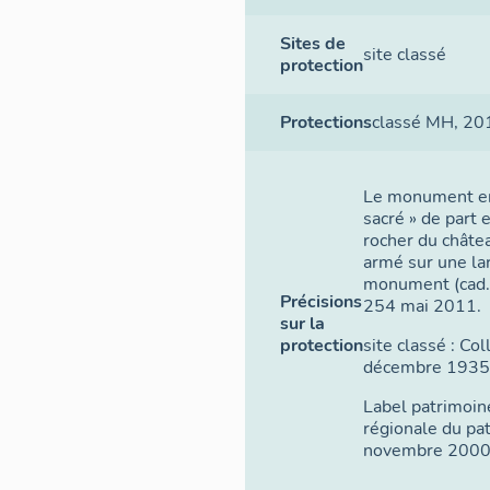
Sites de
site classé
protection
Protections
classé MH
, 20
Le monument en t
sacré » de part e
rocher du châte
armé sur une la
monument (cad. 
Précisions
254 mai 2011.
sur la
protection
site classé : Co
décembre 1935
Label patrimoin
régionale du pa
novembre 2000