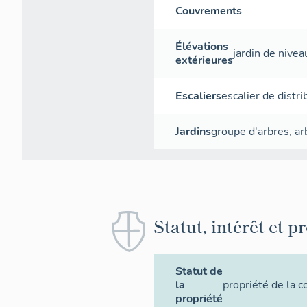
Couvrements
Élévations
jardin de nivea
extérieures
Escaliers
escalier de distri
Jardins
groupe d'arbres
,
ar
Statut, intérêt et p
Statut de
la
propriété de la
propriété