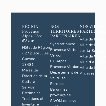
vantaux
et
tympan
ajouré
RÉGION
NOS
NOS VILLES
Provence-
TERRITOIRES
PARTENAIR
Alpes-Côte
PARTENAIRES
Ville de Nice
d'Azur
Syndicat Mixte
Ville de l'Isle-
Hôtel de Région
Provence Verte
sur-la-Sorgue
- 27 place Jules
Verdon
Ville de Grasse
Guesde -
CC Alpes
Ville d'Apt
13481
Provence Verdon
Ville de Cannes
Marseille
Département de
Archives
Direction de la
Vaucluse
Culture -
Parc des
Service
Baronnies
Patrimoine
provençales
Traditions et
SIVOM du pays
Inventaire