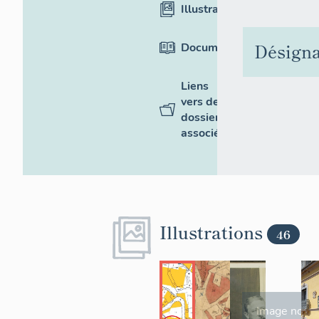
Illustrations
Désigna
Documentation
Liens
vers des
dossiers
associés
Illustrations
46
Image non