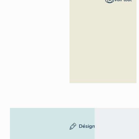
Alpes-Côte
d'Azur -
Inventaire
général
Désignation