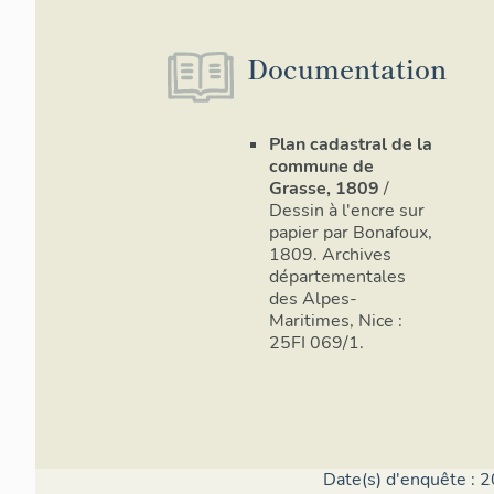
Documentation
Image non
Image non
Image non
Image non
Imag
consultable
consultable
consultable
consultable
consu
Plan cadastral de la
commune de
Grasse, 1809
/
Dessin à l'encre sur
papier par Bonafoux,
1809. Archives
départementales
Image non
Image non
Image non
Image non
Imag
des Alpes-
consultable
consultable
consultable
consultable
consu
Maritimes, Nice :
25FI 069/1.
Date(s) d'enquête : 2
Image non
Image non
Image non
Imag