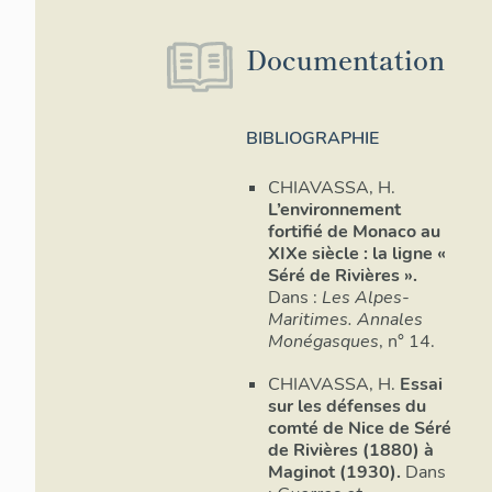
fort du Barb
précisément,
Documentation
avec cour in
Du fort de 
Mont-Agel a 
BIBLIOGRAPHIE
directement 
cour bordée 
CHIAVASSA, H.
entièrement
L’environnement
Toutefois, a
fortifié de Monaco au
Rivières 1874,
XIXe siècle : la ligne «
Séré de Rivières ».
au revêteme
Dans :
Les Alpes-
comporte 7 t
Maritimes. Annales
par une circ
Monégasques
, n° 14.
le sud et en
d’entrée du 
CHIAVASSA, H.
Essai
un tunnel éq
sur les défenses du
porte de sor
comté de Nice de Séré
traversant l
de Rivières (1880) à
différentes 
Maginot (1930).
Dans