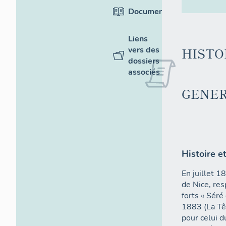
Documentation
Liens
vers des
HISTO
dossiers
associés
GENE
Histoire e
En juillet 1
de Nice, res
forts « Séré
1883 (La Têt
pour celui 