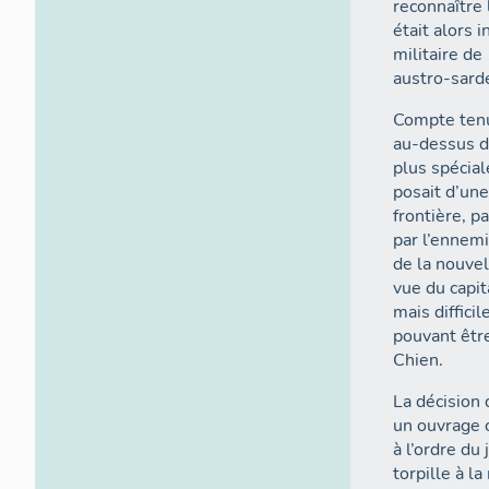
reconnaître
était alors 
militaire de
austro-sard
Compte ten
au-dessus de
plus spécial
posait d’une
frontière, p
par l’ennemi
de la nouvel
vue du capi
mais diffici
pouvant être
Chien.
La décision
un ouvrage 
à l’ordre du 
torpille à 