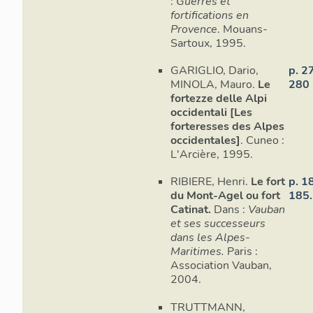
:
Guerres et
fortifications en
Provence
. Mouans-
Sartoux, 1995.
GARIGLIO, Dario,
p. 2
MINOLA, Mauro.
Le
280
fortezze delle Alpi
occidentali [Les
forteresses des Alpes
occidentales]
. Cuneo :
L'Arcière, 1995.
RIBIERE, Henri.
Le fort
p. 1
du Mont-Agel ou fort
185.
Catinat.
Dans :
Vauban
et ses successeurs
dans les Alpes-
Maritimes.
Paris :
Association Vauban,
2004.
TRUTTMANN,
Façade mo