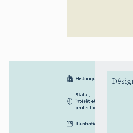
Inventaire généra
Historique
Désig
Statut,
intérêt et
protection
Illustrations