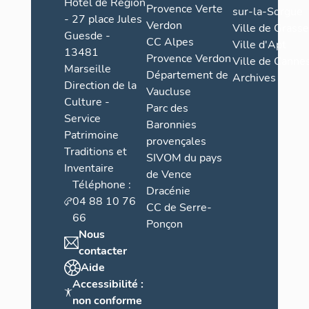
Hôtel de Région
Provence Verte
sur-la-Sorgue
Façade mo
- 27 place Jules
Verdon
Ville de Grasse
Guesde -
CC Alpes
Ville d'Apt
On notera au
13481
Provence Verdon
Ville de Cannes
la différenc
Marseille
Département de
Archives
en relief de
Direction de la
Vaucluse
porte d’entr
Culture -
Parc des
sortie. Cette
Service
réduit du re
Baronnies
Patrimoine
plateau au-d
provençales
Traditions et
sud était l’
SIVOM du pays
Inventaire
du retranche
de Vence
Téléphone :
Dracénie
L’aire intern
04 88 10 76
CC de Serre-
dessus une b
66
Ponçon
dessous son
Nous
surface des
contacter
le roc. Tou
Aide
dont l’axe d
Accessibilité :
régnant sur 
non conforme
niveaux.