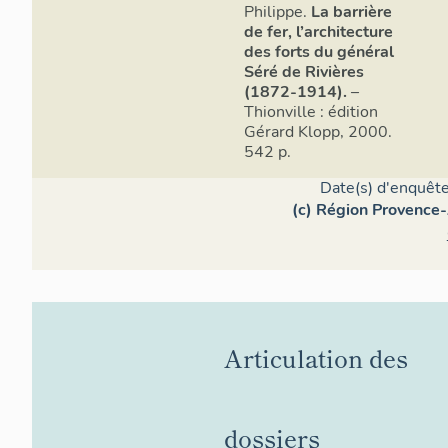
Philippe.
La barrière
de fer, l’architecture
La forteres
des forts du général
de fort Séré
Séré de Rivières
en gabarit, 
(1872-1914).
–
dans le pas
Thionville : édition
dans un bâti
Gérard Klopp, 2000.
compatible a
542 p.
l’obus-torpi
Date(s) d'enquête
naturel qui 
(c) Région Provence-
l’emprise de
rocher est r
venant mour
dégageant un
entre la por
le traiteme
de la premiè
Articulation des
flanquée d’u
arcade d’en
ne l’exigeait
dossiers
seconde por