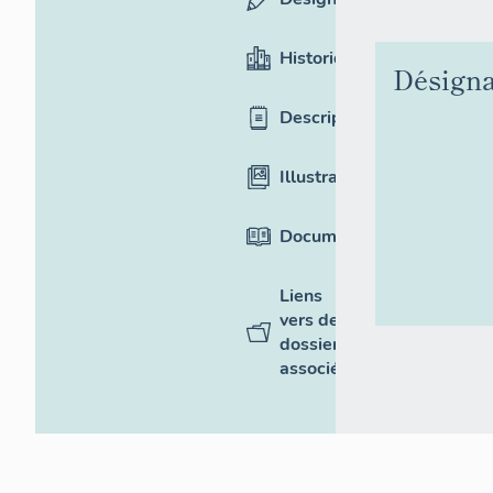
Historique
Désigna
Description
Illustrations
Documentation
Liens
vers des
dossiers
associés