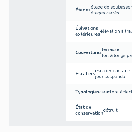
étage de soubass
Étages
étages carrés
Élévations
élévation à tr
extérieures
terrasse
Couvertures
toit à longs p
escalier dans-oe
Escaliers
jour
suspendu
Typologies
caractère éclec
État de
détruit
conservation