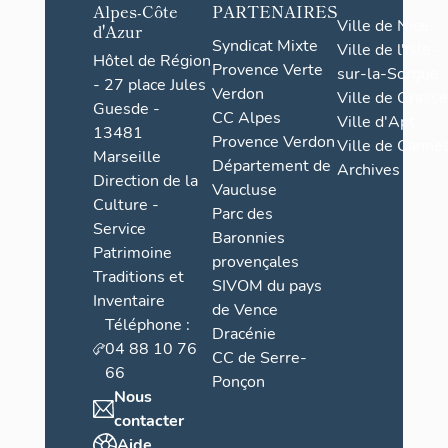
Alpes-Côte
PARTENAIRES
Ville de Nice
d'Azur
Syndicat Mixte
Ville de l'Isle-
Hôtel de Région
Provence Verte
sur-la-Sorgue
- 27 place Jules
Verdon
Ville de Grasse
Guesde -
CC Alpes
Ville d'Apt
13481
Provence Verdon
Ville de Cannes
Marseille
Département de
Archives
Direction de la
Vaucluse
Culture -
Parc des
Service
Baronnies
Patrimoine
provençales
Traditions et
SIVOM du pays
Inventaire
de Vence
Téléphone :
Dracénie
04 88 10 76
CC de Serre-
66
Ponçon
Nous
contacter
Aide