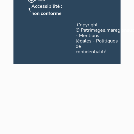
Accessibilité :
non conforme
Copyright
©
Patrimages.maregionsud
-
Mentions
légales
-
Politiques
de
confidentialité