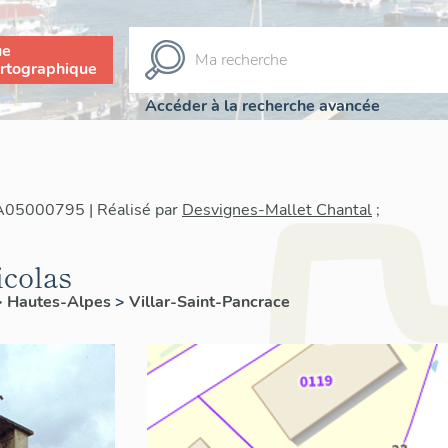
ue
rtographique
Accéder à la recherche avancée
IA05000795 | Réalisé par
Desvignes-Mallet Chantal
;
icolas
>
Hautes-Alpes
>
Villar-Saint-Pancrace