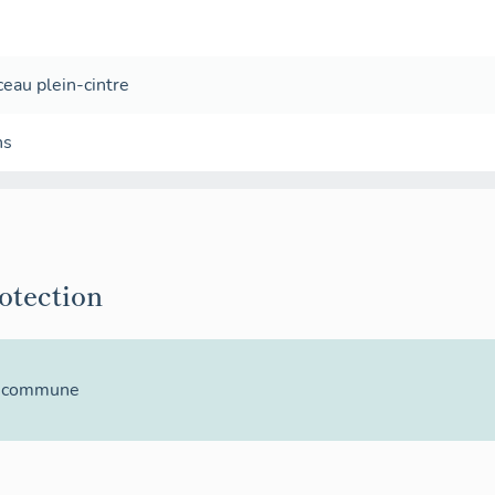
ceau plein-cintre
ns
rotection
la commune