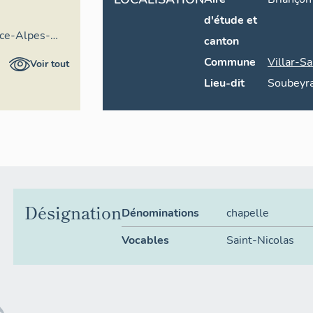
d'étude et
nce-Alpes-
canton
entaire
Commune
Villar-S
Voir tout
Lieu-dit
Soubeyr
Désignation
Dénominations
chapelle
Vocables
Saint-Nicolas