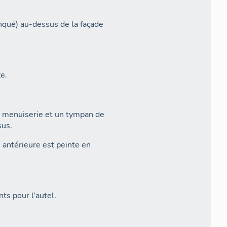
onqué) au-dessus de la façade
ze.
e menuiserie et un tympan de
sus.
e antérieure est peinte en
ts pour l'autel.