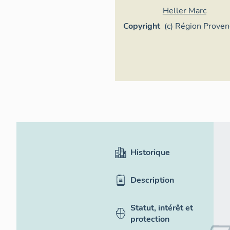
Heller Marc
Copyright
(c) Région Prove
Côte d'Azur - Inv
général
Historique
Description
Statut, intérêt et
protection