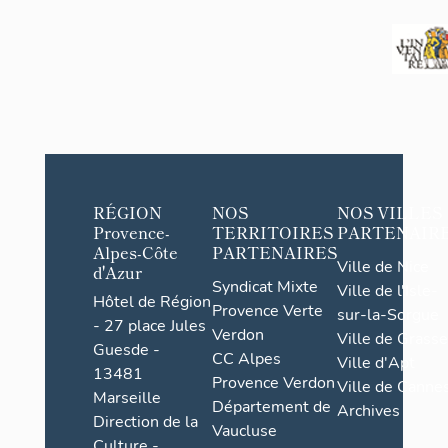
RÉGION
NOS
NOS VILLES
Provence-
TERRITOIRES
PARTENAIR
Alpes-Côte
PARTENAIRES
Ville de Nice
d'Azur
Syndicat Mixte
Ville de l'Isle-
Hôtel de Région
Provence Verte
sur-la-Sorgue
- 27 place Jules
Verdon
Ville de Grasse
Guesde -
CC Alpes
Ville d'Apt
13481
Provence Verdon
Ville de Cannes
Marseille
Département de
Archives
Direction de la
Vaucluse
Culture -