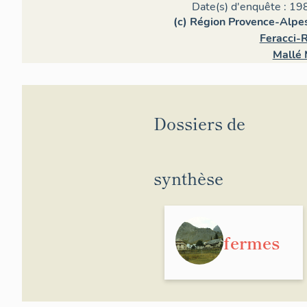
Date(s) d'enquête : 19
(c) Région Provence-Alpes
Feracci-R
Mallé 
Dossiers de
synthèse
fermes