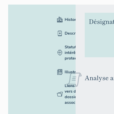
Historique
Désigna
Description
Statut,
intérêt et
protection
Illustrations
Analyse a
Liens
vers des
dossiers
associés