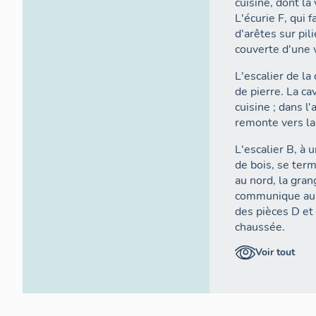
cuisine, dont la
L'écurie F, qui f
d'arêtes sur pil
couverte d'une 
L'escalier de l
de pierre. La ca
cuisine ; dans l
remonte vers la 
L'escalier B, à 
de bois, se term
au nord, la gran
communique au 
des pièces D et 
chaussée.
Voir tout
La grange compo
Élévations ex
Façade principal