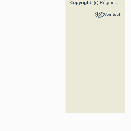
Copyright
(c) Région
Provence-
Voir tout
Alpes-Côte
d'Azur -
Inventaire
général