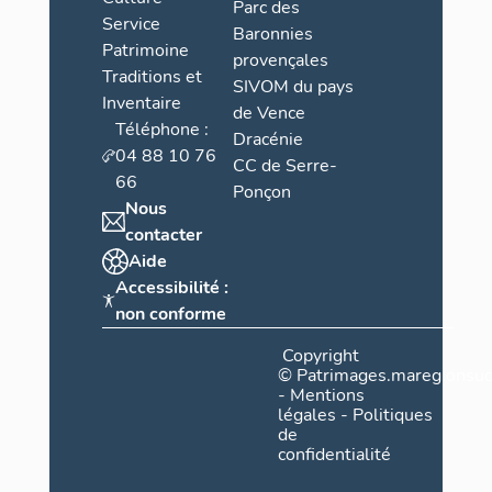
Parc des
Service
Baronnies
Patrimoine
provençales
Traditions et
SIVOM du pays
Inventaire
de Vence
Téléphone :
Dracénie
04 88 10 76
CC de Serre-
66
Ponçon
Nous
contacter
Aide
Accessibilité :
non conforme
Copyright
©
Patrimages.maregionsud
-
Mentions
légales
-
Politiques
de
confidentialité