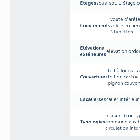
est garnie de la
Étages
sous-sol
,
1 étage c
Dans la grange, 
voûte d'arêt
déplacées et pl
Couvrements
voûte en ber
à lunettes
Élévations
élévation ord
extérieures
toit à longs p
Couvertures
toit en carène
pignon couver
Escaliers
escalier intérieur
maison-bloc typ
Typologies
commune aux h
circulation inté