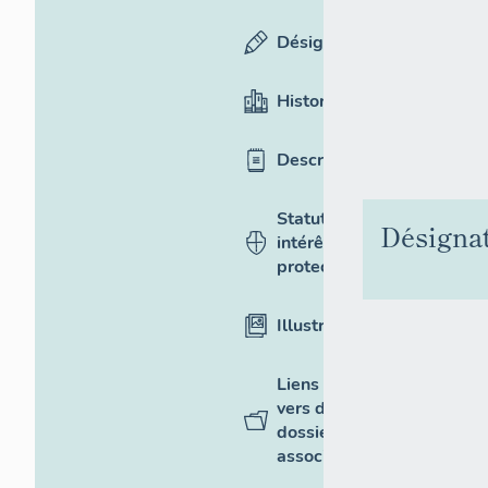
Désignation
Historique
Description
Statut,
Désigna
intérêt et
protection
Illustrations
Liens
vers des
dossiers
associés