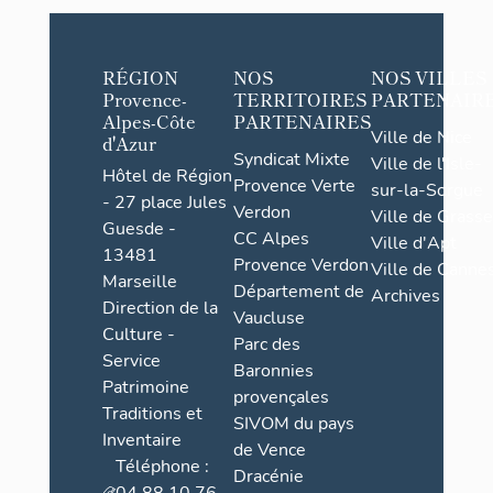
RÉGION
NOS
NOS VILLES
Provence-
TERRITOIRES
PARTENAIR
Alpes-Côte
PARTENAIRES
Ville de Nice
d'Azur
Syndicat Mixte
Ville de l'Isle-
Hôtel de Région
Provence Verte
sur-la-Sorgue
- 27 place Jules
Verdon
Ville de Grasse
Guesde -
CC Alpes
Ville d'Apt
13481
Provence Verdon
Ville de Cannes
Marseille
Département de
Archives
Direction de la
Vaucluse
Culture -
Parc des
Service
Baronnies
Patrimoine
provençales
Traditions et
SIVOM du pays
Inventaire
de Vence
Téléphone :
Dracénie