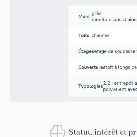
grès
Murs
moellon sans chaîne 
Toits
chaume
Étages
étage de soubass
Couvertures
toit à longs p
2.2 : entrepôt a
Typologies
polyvalent avec
Statut, intérêt et p