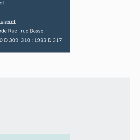
ot
Fugeret
nde Rue
,
rue
Basse
1830 D 309, 310 ; 1983 D 317