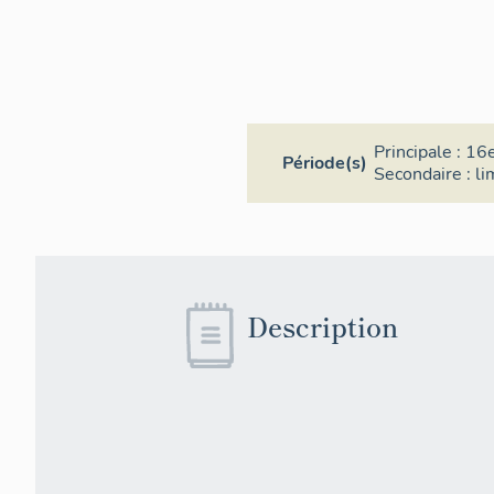
Principale :
16e
Période(s)
Secondaire :
li
Description