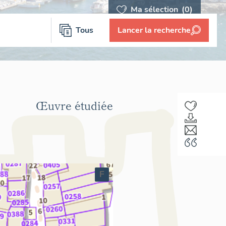
Ma sélection
(0)
Tous
Lancer la recherche
Œuvre étudiée
F