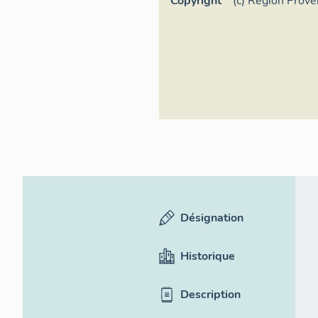
Copyright
(c) Région Prov
d'Azur - Inventa
Désignation
Historique
Description