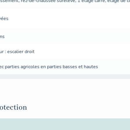
assement
,
rez-de-chaussée surélevé
,
1 étage carré
,
étage de 
avées
ans
ur
:
escalier droit
c parties agricoles en parties basses et hautes
rotection