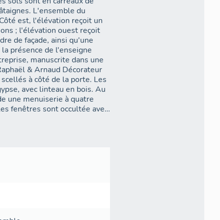
es sols sont en carreaux de
châtaignes. L'ensemble du
ôté est, l'élévation reçoit un
ns ; l'élévation ouest reçoit
dre de façade, ainsi qu'une
 la présence de l'enseigne
treprise, manuscrite dans une
 Raphaël & Arnaud Décorateur
scellés à côté de la porte. Les
pse, avec linteau en bois. Au
ède une menuiserie à quatre
es fenêtres sont occultée avec
 toit à longs pans est couvert
 génoises côté ouest, et d'un