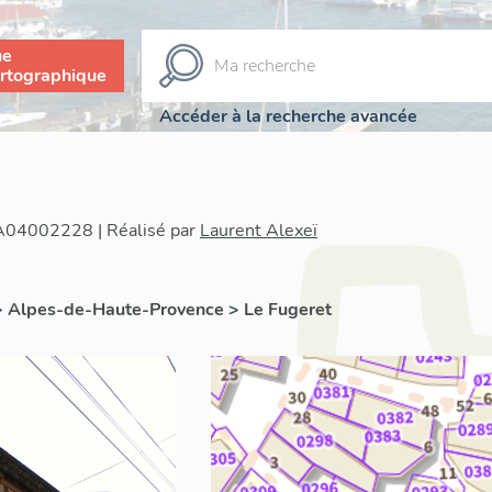
ue
rtographique
Accéder à la recherche avancée
IA04002228 | Réalisé par
Laurent Alexeï
>
Alpes-de-Haute-Provence
>
Le Fugeret