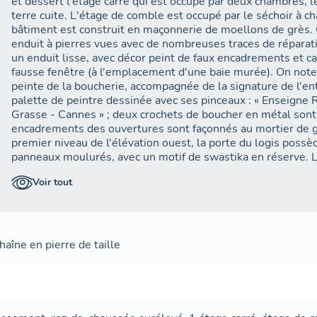
et dessert l'étage carré qui est occupé par deux chambres, l
terre cuite. L'étage de comble est occupé par le séchoir à 
bâtiment est construit en maçonnerie de moellons de grès. C
enduit à pierres vues avec de nombreuses traces de réparatio
un enduit lisse, avec décor peint de faux encadrements et ca
fausse fenêtre (à l'emplacement d'une baie murée). On note
peinte de la boucherie, accompagnée de la signature de l'en
palette de peintre dessinée avec ses pinceaux : « Enseigne
Grasse - Cannes » ; deux crochets de boucher en métal sont 
encadrements des ouvertures sont façonnés au mortier de gy
premier niveau de l'élévation ouest, la porte du logis poss
panneaux moulurés, avec un motif de swastika en réserve. L
des contrevents en bois simples, ou à persiennes basses. Le
Voir tout
en tuile creuse ; l'avant-toit est constitué de deux rangs de
seul rang côté est.
aîne en pierre de taille