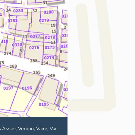
 Asses, Verdon, Vaïre, Var
-