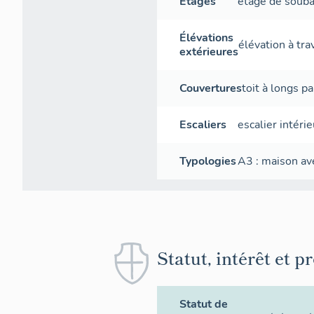
Étages
étage de soub
Élévations
élévation à tr
extérieures
Couvertures
toit à longs p
Escaliers
escalier intérie
Typologies
A3 : maison ave
Statut, intérêt et p
Statut de