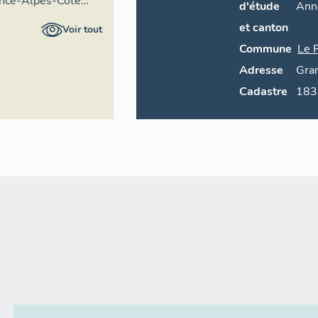
ence-Alpes-Côte
d'étude
Ann
ire général
et canton
Voir tout
Commune
Le 
Adresse
Gra
Cadastre