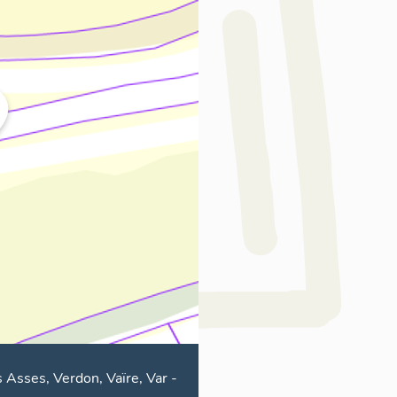
 Asses, Verdon, Vaïre, Var
-