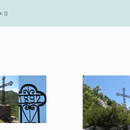
e
, []