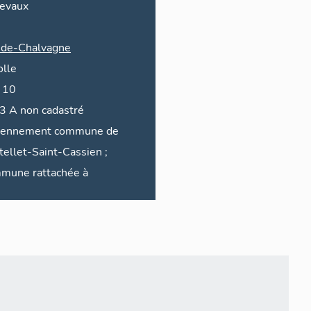
revaux
-de-Chalvagne
olle
 10
3 A non cadastré
iennement commune de
tellet-Saint-Cassien ;
mune rattachée à