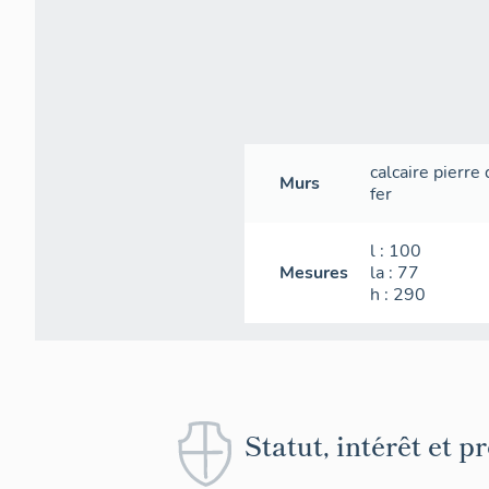
calcaire
pierre 
Murs
fer
l
: 100
Mesures
la
: 77
h
: 290
Statut, intérêt et p