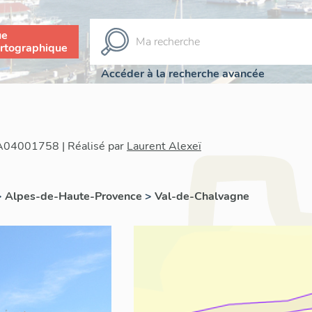
ue
rtographique
Accéder à la recherche avancée
IA04001758 | Réalisé par
Laurent Alexeï
>
Alpes-de-Haute-Provence
>
Val-de-Chalvagne