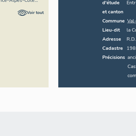
ence-Alpes-Côte
d'étude
Ent
ire général
et canton
Voir tout
Commune
Val
Lieu-dit
la
C
Adresse
R.D.
Cadastre
198
Précisions
anc
Cas
com