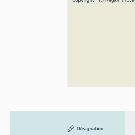
Copyright
(c) Région Prov
d'Azur - Inventa
Désignation