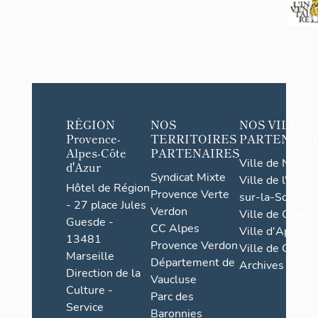
RÉGION
NOS
NOS VILLES
Provence-
TERRITOIRES
PARTENAIR
Alpes-Côte
PARTENAIRES
Ville de Nice
d'Azur
Syndicat Mixte
Ville de l'Isle-
Hôtel de Région
Provence Verte
sur-la-Sorgue
- 27 place Jules
Verdon
Ville de Grasse
Guesde -
CC Alpes
Ville d'Apt
13481
Provence Verdon
Ville de Cannes
Marseille
Département de
Archives
Direction de la
Vaucluse
Culture -
Parc des
Service
Baronnies