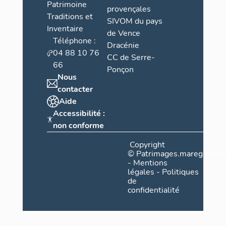
Patrimoine
provençales
Traditions et
SIVOM du pays
Inventaire
de Vence
Téléphone :
Dracénie
04 88 10 76
CC de Serre-
66
Ponçon
Nous
contacter
Aide
Accessibilité :
non conforme
Copyright
©
Patrimages.maregionsud
-
Mentions
légales
-
Politiques
de
confidentialité