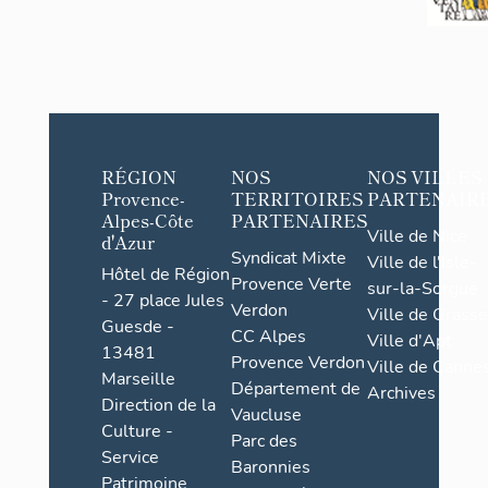
RÉGION
NOS
NOS VILLES
Provence-
TERRITOIRES
PARTENAIR
Alpes-Côte
PARTENAIRES
Ville de Nice
d'Azur
Syndicat Mixte
Ville de l'Isle-
Hôtel de Région
Provence Verte
sur-la-Sorgue
- 27 place Jules
Verdon
Ville de Grasse
Guesde -
CC Alpes
Ville d'Apt
13481
Provence Verdon
Ville de Cannes
Marseille
Département de
Archives
Direction de la
Vaucluse
Culture -
Parc des
Service
Baronnies
Patrimoine