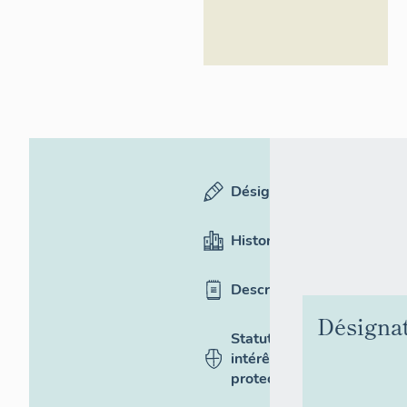
Désignation
Historique
Description
Désigna
Statut,
intérêt et
protection