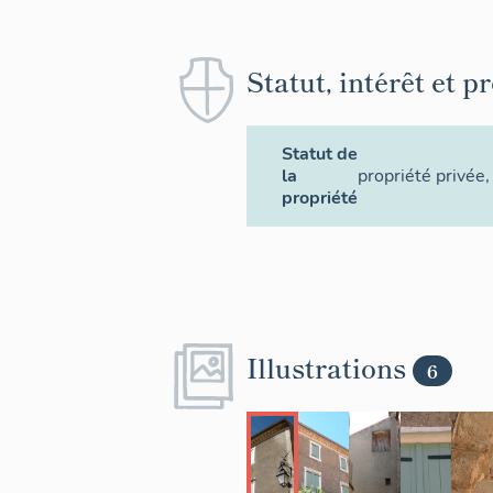
Statut, intérêt et p
Statut de
la
propriété privée
,
propriété
Illustrations
6