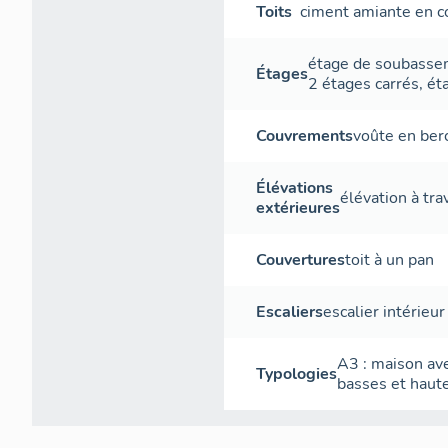
Toits
ciment amiante en c
étage de soubass
Étages
2 étages carrés
,
ét
Couvrements
voûte en ber
Élévations
élévation à tr
extérieures
Couvertures
toit à un pan
Escaliers
escalier intérieur
A3 : maison ave
Typologies
basses et haut