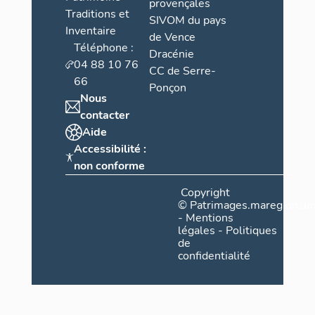
provençales
Traditions et
SIVOM du pays
Inventaire
de Vence
Téléphone :
Dracénie
04 88 10 76
CC de Serre-
66
Ponçon
Nous
contacter
Aide
Accessibilité :
non conforme
Copyright
©
Patrimages.maregionsud
-
Mentions
légales
-
Politiques
de
confidentialité