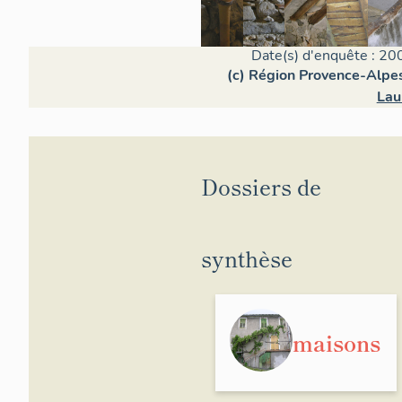
Date(s) d'enquête : 20
(c) Région Provence-Alpes
Lau
Dossiers de
synthèse
maisons