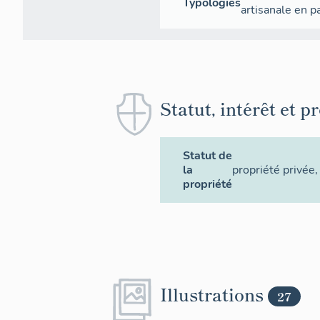
Typologies
artisanale en p
Statut, intérêt et p
Statut de
la
propriété privée
,
propriété
Illustrations
27