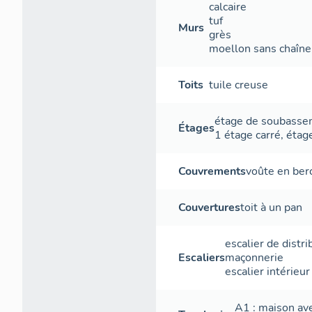
calcaire
tuf
Murs
grès
moellon sans chaîne 
Toits
tuile creuse
étage de soubass
Étages
1 étage carré
,
étag
Couvrements
voûte en ber
Couvertures
toit à un pan
escalier de distri
Escaliers
maçonnerie
escalier intérieur
A1 : maison ave