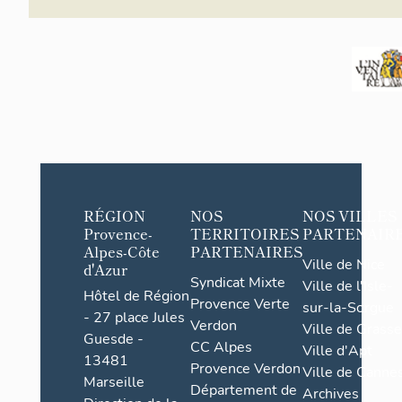
RÉGION
NOS
NOS VILLES
Provence-
TERRITOIRES
PARTENAIR
Alpes-Côte
PARTENAIRES
Ville de Nice
d'Azur
Syndicat Mixte
Ville de l'Isle-
Hôtel de Région
Provence Verte
sur-la-Sorgue
- 27 place Jules
Verdon
Ville de Grasse
Guesde -
CC Alpes
Ville d'Apt
13481
Provence Verdon
Ville de Cannes
Marseille
Département de
Archives