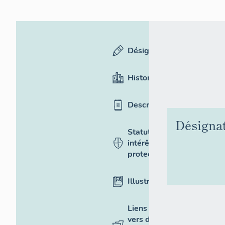
Désignation
Historique
Description
Désigna
Statut,
intérêt et
protection
Illustrations
Liens
vers des