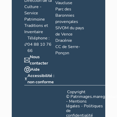
Direction de la
Vaucluse
Culture -
Parc des
Service
Baronnies
Patrimoine
provençales
Traditions et
SIVOM du pays
Inventaire
de Vence
Téléphone :
Dracénie
04 88 10 76
CC de Serre-
66
Ponçon
Nous
contacter
Aide
Accessibilité :
non conforme
Copyright
©
Patrimages.maregionsud
-
Mentions
légales
-
Politiques
de
confidentialité