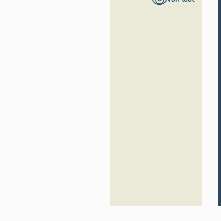
Alpes-
Côte
d'Azur -
Inventaire
général