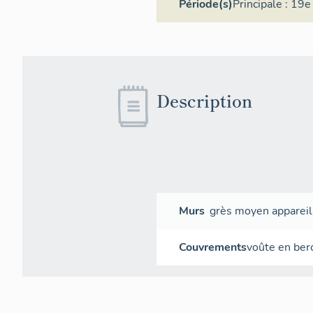
Période(s)
Principale :
19e 
Description
Murs
grès
moyen appareil
Couvrements
voûte en ber