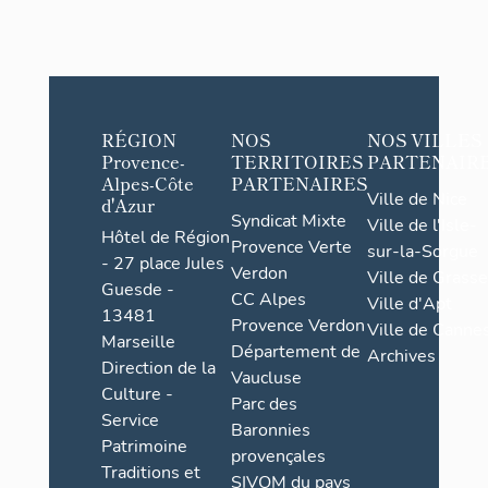
RÉGION
NOS
NOS VILLES
Provence-
TERRITOIRES
PARTENAIR
Alpes-Côte
PARTENAIRES
Ville de Nice
d'Azur
Syndicat Mixte
Ville de l'Isle-
Hôtel de Région
Provence Verte
sur-la-Sorgue
- 27 place Jules
Verdon
Ville de Grasse
Guesde -
CC Alpes
Ville d'Apt
13481
Provence Verdon
Ville de Cannes
Marseille
Département de
Archives
Direction de la
Vaucluse
Culture -
Parc des
Service
Baronnies
Patrimoine
provençales
Traditions et
SIVOM du pays