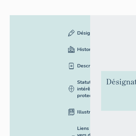
Désignation
Historique
Description
Désigna
Statut,
intérêt et
protection
Illustrations
Liens
vers des