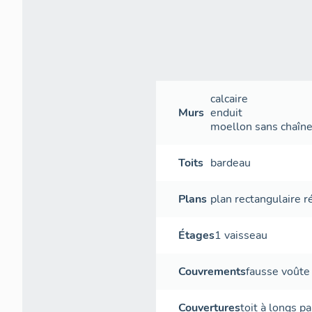
calcaire
Murs
enduit
moellon sans chaîne 
Toits
bardeau
Plans
plan rectangulaire r
Étages
1 vaisseau
Couvrements
fausse voûte 
Couvertures
toit à longs p