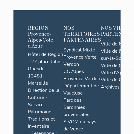
RÉGION
NOS
NOS VILLES
Provence-
TERRITOIRES
PARTENAIR
Alpes-Côte
PARTENAIRES
Ville de Nice
d'Azur
Syndicat Mixte
Ville de l'Isle-
Hôtel de Région
Provence Verte
sur-la-Sorgue
- 27 place Jules
Verdon
Ville de Grasse
Guesde -
CC Alpes
Ville d'Apt
13481
Provence Verdon
Ville de Cannes
Marseille
Département de
Archives
Direction de la
Vaucluse
Culture -
Parc des
Service
Baronnies
Patrimoine
provençales
Traditions et
SIVOM du pays
Inventaire
de Vence
Téléphone :