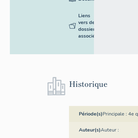
Liens
vers des
dossiers
associés
Historique
Période(s)
Principale :
4e q
Auteur(s)
Auteur :