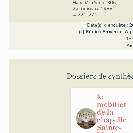
Haut-Verdon
, n°306,
2e trimestre 1988,
p. 221-271.
Date(s) d'enquête : 2
(c) Région Provence-Alp
Ren
Sa
Dossiers de synthè
le
mobilier
de la
chapelle
Sainte-