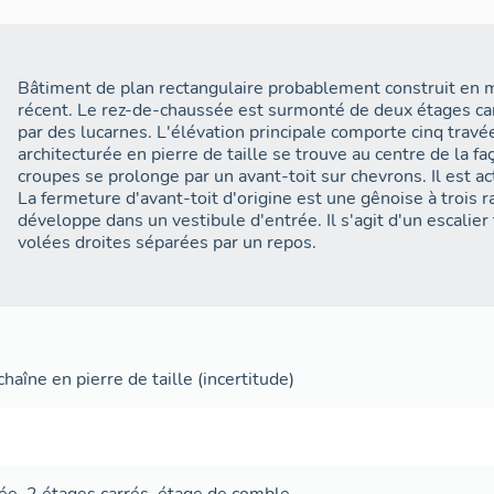
Bâtiment de plan rectangulaire probablement construit en m
récent. Le rez-de-chaussée est surmonté de deux étages car
par des lucarnes. L'élévation principale comporte cinq travé
architecturée en pierre de taille se trouve au centre de la fa
croupes se prolonge par un avant-toit sur chevrons. Il est a
La fermeture d'avant-toit d'origine est une gênoise à trois ra
développe dans un vestibule d'entrée. Il s'agit d'un escalier
volées droites séparées par un repos.
haîne en pierre de taille
(incertitude)
ée
,
2 étages carrés
,
étage de comble