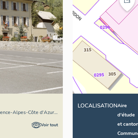
LOCALISATION
Aire
vence-Alpes-Côte d'Azur -
d'étude
éral
et canto
Voir tout
Commun