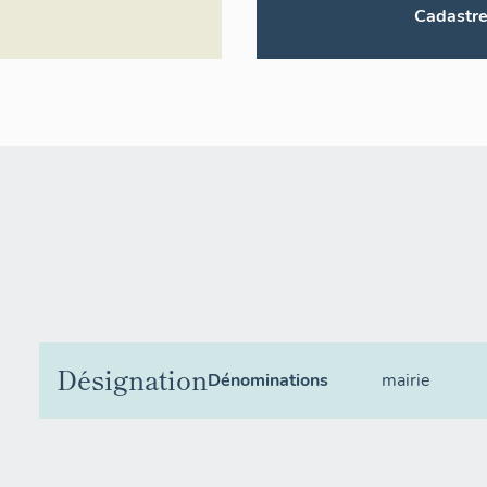
Cadastr
Désignation
Dénominations
mairie