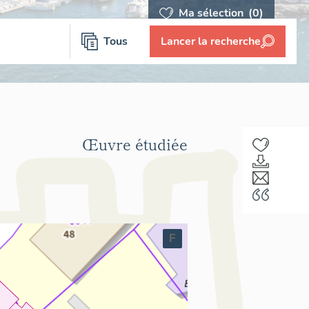
Ma sélection
(0)
Tous
Lancer la recherche
Œuvre étudiée
F