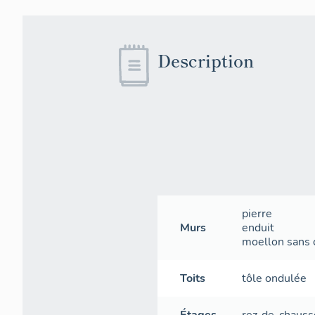
Description
pierre
Murs
enduit
moellon sans c
Toits
tôle ondulée
Étages
rez-de-chauss