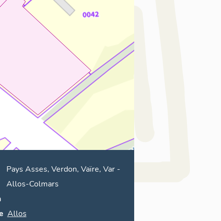
Pays Asses, Verdon, Vaïre, Var
-
Allos-Colmars
n
e
Allos