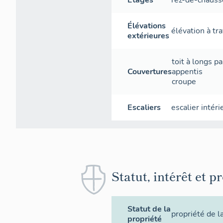
Élévations
élévation à tr
extérieures
toit à longs p
Couvertures
appentis
croupe
Escaliers
escalier intéri
Statut, intérêt et p
Statut de la
propriété de 
propriété