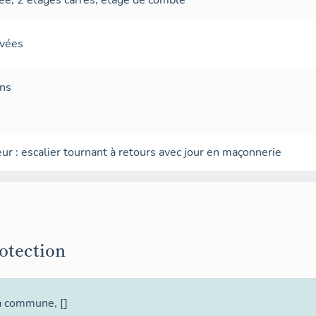
avées
ans
eur
:
escalier tournant à retours avec jour
en maçonnerie
rotection
la commune
, []