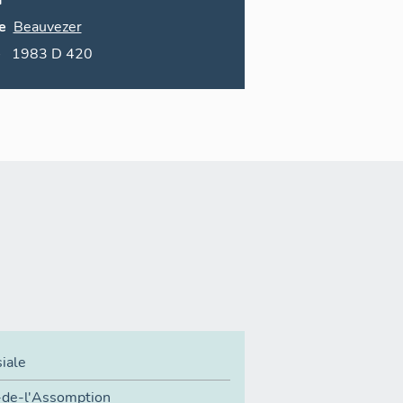
n
e
Beauvezer
e
1983 D 420
siale
de-l'Assomption