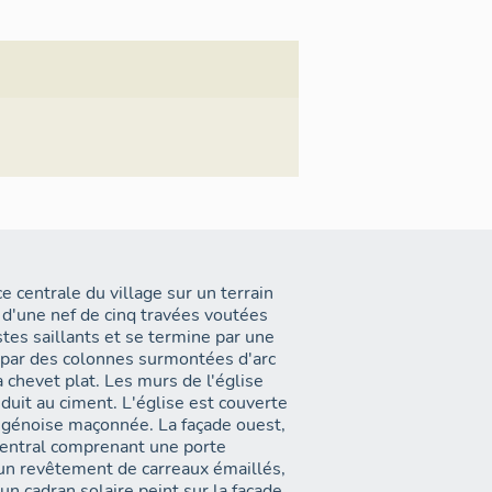
 centrale du village sur un terrain
 d'une nef de cinq travées voutées
tes saillants et se termine par une
s par des colonnes surmontées d'arc
à chevet plat. Les murs de l'église
duit au ciment. L'église est couverte
e génoise maçonnée. La façade ouest,
 central comprenant une porte
 un revêtement de carreaux émaillés,
un cadran solaire peint sur la façade.