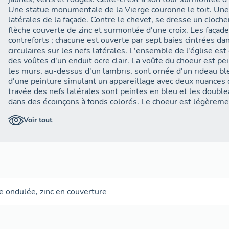
Une statue monumentale de la Vierge couronne le toit. Une b
latérales de la façade. Contre le chevet, se dresse un cloch
flèche couverte de zinc et surmontée d'une croix. Les façad
contreforts ; chacune est ouverte par sept baies cintrées dan
circulaires sur les nefs latérales. L'ensemble de l'église est
des voûtes d'un enduit ocre clair. La voûte du choeur est pe
les murs, au-dessus d'un lambris, sont ornée d'un rideau bl
d'une peinture simulant un appareillage avec deux nuances 
travée des nefs latérales sont peintes en bleu et les doub
dans des écoinçons à fonds colorés. Le choeur est légèrement
accessible par deux marche et partiellement fermé par une cl
Voir tout
est de même pour les autels des nefs latérales. Le sol est e
situées au sud et au nord de l'église au niveau du choeur. La 
rectangulaire. Leur sol est en plancher.
le ondulée
,
zinc en couverture