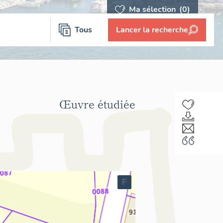
Ma sélection
(0)
Tous
Lancer la recherche
Œuvre étudiée
F