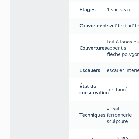
Étages
1 vaisseau
Couvrements
voûte d'arêt
toit à longs p
Couvertures
appentis
flèche polygo
Escaliers
escalier intéri
État de
restauré
conservation
vitrail
Techniques
ferronnerie
sculpture
croix