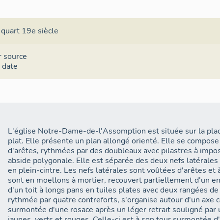
 quart 19e siècle
r source
a date
L'église Notre-Dame-de-l'Assomption est située sur la place
plat. Elle présente un plan allongé orienté. Elle se compose
d'arêtes, rythmées par des doubleaux avec pilastres à impos
abside polygonale. Elle est séparée des deux nefs latérale
en plein-cintre. Les nefs latérales sont voûtées d'arêtes et 
sont en moellons à mortier, recouvert partiellement d'un en
d'un toit à longs pans en tuiles plates avec deux rangées d
rythmée par quatre contreforts, s'organise autour d'un axe
surmontée d'une rosace après un léger retrait souligné par
jaunes, verts et rouges. Celle-ci est à son tour surmontée d'