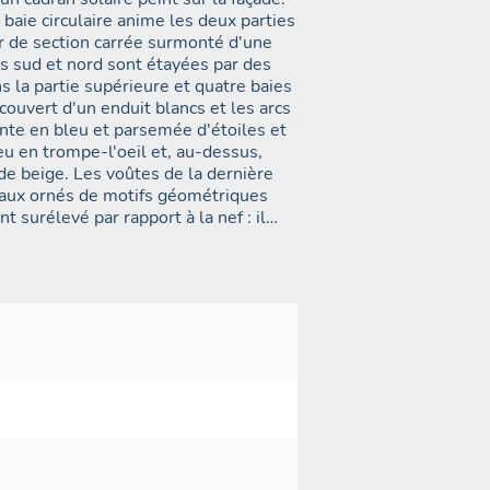
aie circulaire anime les deux parties
er de section carrée surmonté d'une
es sud et nord sont étayées par des
s la partie supérieure et quatre baies
 couvert d'un enduit blancs et les arcs
inte en bleu et parsemée d'étoiles et
eu en trompe-l'oeil et, au-dessus,
de beige. Les voûtes de la dernière
leaux ornés de motifs géométriques
 surélevé par rapport à la nef : il
ôture de choeur en fer forgé. Il en
n ciment. Les deux sacristies sont
sacristie est éclairée par une baie