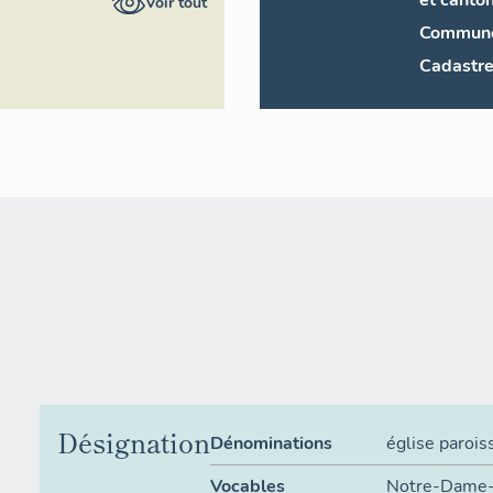
et canto
Voir tout
Commun
Cadastr
Désignation
Dénominations
église parois
Vocables
Notre-Dame-