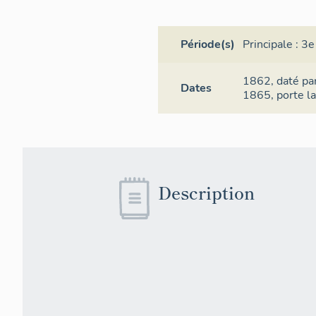
Période(s)
Principale :
3e
1862,
daté pa
Dates
1865,
porte l
Description