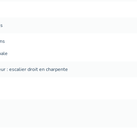
es
ans
nale
eur
:
escalier droit
en charpente