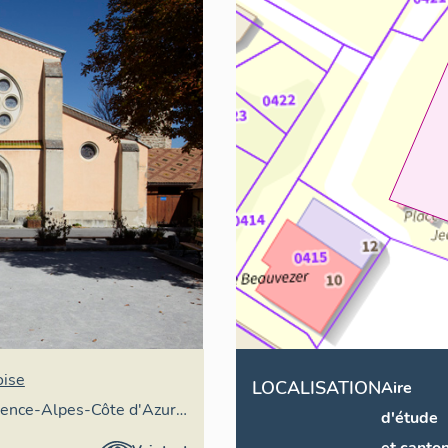
oise
LOCALISATION
Aire
vence-Alpes-Côte d'Azur -
d'étude
éral