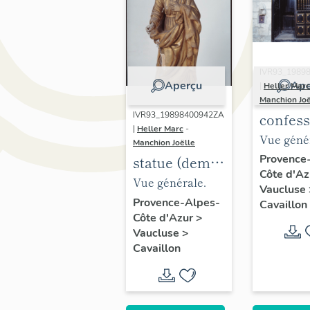
IVR93_1989
Aperçu
Ape
|
Heller Marc
Manchion Joë
confess
IVR93_19898400942ZA
|
Heller Marc
-
Vue géné
Manchion Joëlle
Provence
statue (demi-
Côte d'A
nature) :
Vue générale.
Vaucluse
Sainte
Provence-Alpes-
Cavaillon
Côte d'Azur
>
Vaucluse
>
Cavaillon