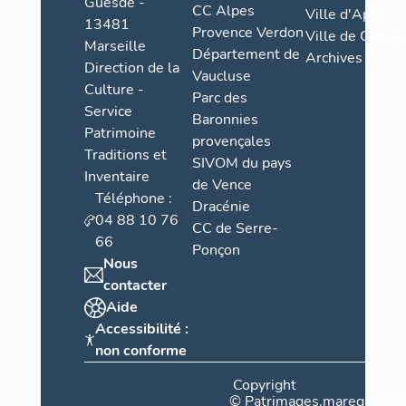
Guesde -
CC Alpes
Ville d'Apt
13481
Provence Verdon
Ville de Cannes
Marseille
Département de
Archives
Direction de la
Vaucluse
Culture -
Parc des
Service
Baronnies
Patrimoine
provençales
Traditions et
SIVOM du pays
Inventaire
de Vence
Téléphone :
Dracénie
04 88 10 76
CC de Serre-
66
Ponçon
Nous
contacter
Aide
Accessibilité :
non conforme
Copyright
©
Patrimages.maregionsud