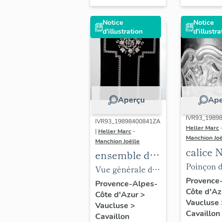
Notice
Notice
d'illustration
d'illustra
Aperçu
Ape
IVR93_19898
IVR93_19898400841ZA
Heller Marc
|
Heller Marc
-
Manchion Joë
Manchion Joëlle
calice 
ensemble de
Poinçon 
vêtements
Vue générale de
maître-or
Provence
liturgiques :
la chasuble.
Provence-Alpes-
Côte d'A
Armand Ca
Côte d'Azur
>
chasuble,
Vaucluse
Vaucluse
>
sur la fau
étole,
Cavaillon
Cavaillon
coupe.