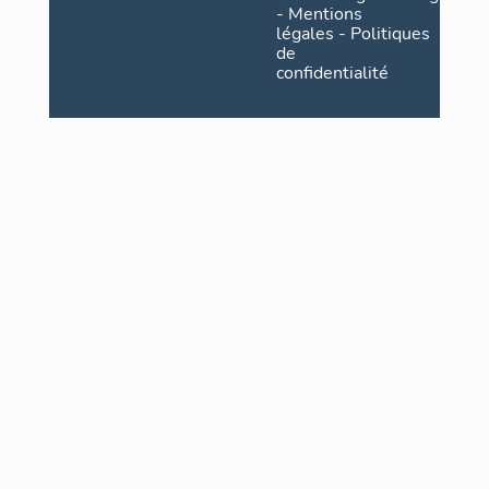
-
Mentions
légales
-
Politiques
de
confidentialité