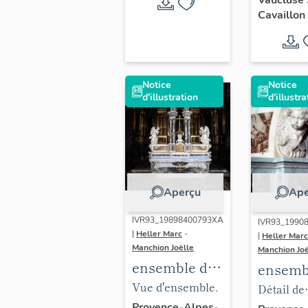
Vaucluse
Baptist
Néri et d
terroir de
Cavaillon
saint
console.
Cavaillon.
Françoi
Sales
Notice
Notice
d'illustration
d'illustra
Aperçu
Ape
IVR93_19898400793XA
IVR93_1990
|
Heller Marc
-
|
Heller Marc
Manchion Joëlle
Manchion Joë
ensemble du
ensemb
maître-autel
Vue d'ensemble.
maître-
Détail de
(autel, 2
(autel, 
Provence-Alpes-
l'extrémit