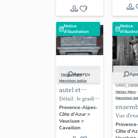
manipule No
2 (ornement
noir)
Notice
Notice
d'illustration
d'illustra
IVR93_19898401087ZA
Aperçu
Ape
|
Heller Marc
-
Manchion Joëlle
IVR93_19898
autel et
Heller Marc
gradin d'autel
Détail : le gradin
Manchion Joë
ensemb
de saint Eloi
à redents décoré
Provence-Alpes-
2 conso
Côte d'Azur
>
Vue d'en
par la châsse de
Vaucluse
>
de 2 sta
de la stat
saint Eloi sur les
Provence
Cavaillon
Côte d'A
saint J
saint Phi
produits du