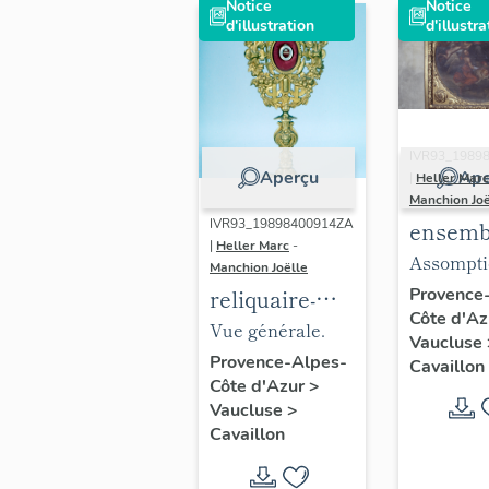
Notice
Notice
d'illustration
d'illustra
IVR93_1989
Aperçu
Ape
|
Heller Marc
Manchion Joë
ensemb
IVR93_19898400914ZA
|
Heller Marc
-
2 table
Assompti
Manchion Joëlle
de 2 cad
son cadre
Provence
reliquaire-
Côte d'A
L'Asso
monstrance
Vue générale.
Vaucluse
Le Chri
No 2 : de saint
Provence-Alpes-
Cavaillon
outrag
Côte d'Azur
>
Roch de
Vaucluse
>
Montpellier
Cavaillon