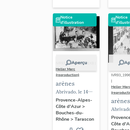
Notice
Notice
d'illustration
d'illust
Aperçu
Ap
IVR93_19961300151XB |
Heller Marc
(reproduction)
IVR93_199
|
arènes
Heller Mar
Abrivado, le 14
(reproducti
juillet, au début du
arènes
Provence-Alpes-
Côte d'Azur
>
20e siècle.
Abrivado
Bouches-du-
place du
Provenc
Rhône
>
Tarascon
Côte d'
au début