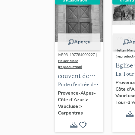
d'illustration
d'illust
Vallée,
Barcelonnette.
IVR93_197
Aperçu
Ap
|
Heller Mar
IVR93_19778400022Z |
(reproducti
Heller Marc
Eglise
(reproduction)
parois
La Tour
couvent de
Notre
d'Aigues
Provenc
carmélites
Porte d'entrée du
Côte d'
de-Ro
L'Eglise
actuellement
couvent sur la rue
Provence-Alpes-
Vauclus
Prieur
Côte d'Azur
>
immeuble à
du Carmel.
Tour-d'
Chano
Vaucluse
>
logements
Carpentras
la
Congr
de Sai