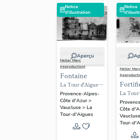
Notice
Notice
d'illustration
d'illust
IVR93_19768400032XB |
Aperçu
Ap
IVR93_197
Heller Marc
|
(reproduction)
Heller Mar
Fontaine
(reproducti
Fortifi
La Tour d'Aigues
d'Aggl
La Tour
(Vaucluse).
Provence-Alpes-
Côte d'Azur
>
d'Aigues
Façade du
Provenc
Vaucluse
>
La
Côte d'
rempart
château.
Tour-d'Aigues
Vauclus
[Fontaine de la
Tour-d'
place du château].