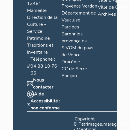
Ville d'Apt
13481
Provence Verdon
Ville de Cannes
Marseille
Département de
Archives
Direction de la
Vaucluse
Culture -
Parc des
Service
Baronnies
Patrimoine
provençales
Traditions et
SIVOM du pays
Inventaire
de Vence
Téléphone :
Dracénie
04 88 10 76
CC de Serre-
66
Ponçon
Nous
contacter
Aide
Accessibilité :
non conforme
Copyright
©
Patrimages.maregionsud
-
Mentions