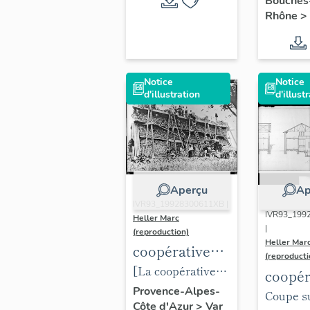
Bouches
siècle.
Rhône
>
Notice
Notice
d'illustration
d'illust
Aperçu
Ap
IVR93_19928300611XB |
IVR93_199
Heller Marc
|
(reproduction)
Heller Mar
coopérative
(reproducti
vinicole
[La coopérative
coopér
L'Union
en construction.]
Provence-Alpes-
vinico
Coupe s
Côte d'Azur
>
Var