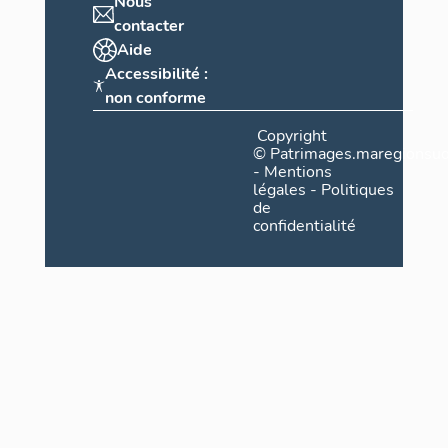
Nous
contacter
Aide
Accessibilité :
non conforme
Copyright
©
Patrimages.maregionsud
-
Mentions
légales
-
Politiques
de
confidentialité