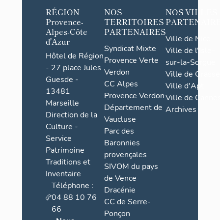
RÉGION
NOS
NOS VILLES
Provence-
TERRITOIRES
PARTENAIR
Alpes-Côte
PARTENAIRES
Ville de Nice
d'Azur
Syndicat Mixte
Ville de l'Isle-
Hôtel de Région
Provence Verte
sur-la-Sorgue
- 27 place Jules
Verdon
Ville de Grasse
Guesde -
CC Alpes
Ville d'Apt
13481
Provence Verdon
Ville de Cannes
Marseille
Département de
Archives
Direction de la
Vaucluse
Culture -
Parc des
Service
Baronnies
Patrimoine
provençales
Traditions et
SIVOM du pays
Inventaire
de Vence
Téléphone :
Dracénie
04 88 10 76
CC de Serre-
66
Ponçon