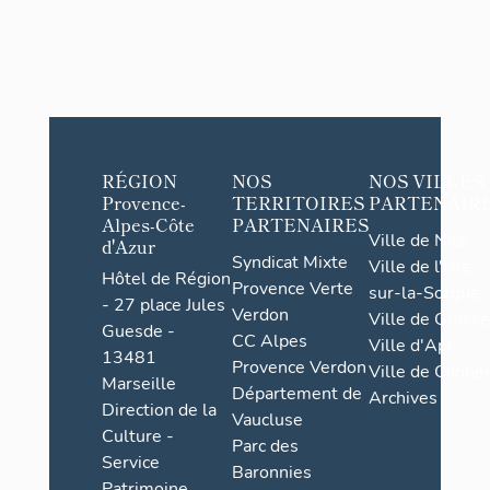
RÉGION
NOS
NOS VILLES
Provence-
TERRITOIRES
PARTENAIR
Alpes-Côte
PARTENAIRES
Ville de Nice
d'Azur
Syndicat Mixte
Ville de l'Isle-
Hôtel de Région
Provence Verte
sur-la-Sorgue
- 27 place Jules
Verdon
Ville de Grasse
Guesde -
CC Alpes
Ville d'Apt
13481
Provence Verdon
Ville de Cannes
Marseille
Département de
Archives
Direction de la
Vaucluse
Culture -
Parc des
Service
Baronnies
Patrimoine