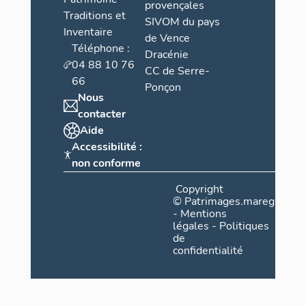
provençales
Traditions et
SIVOM du pays
Inventaire
de Vence
Téléphone :
Dracénie
04 88 10 76
CC de Serre-
66
Ponçon
Nous
contacter
Aide
Accessibilité :
non conforme
Copyright
©
Patrimages.maregionsud
-
Mentions
légales
-
Politiques
de
confidentialité