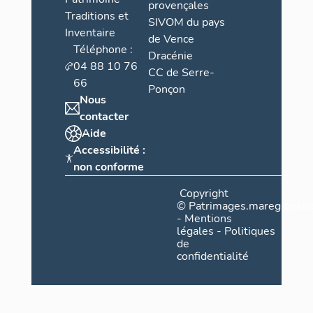
provençales
Traditions et
SIVOM du pays
Inventaire
de Vence
Téléphone :
Dracénie
04 88 10 76
CC de Serre-
66
Ponçon
Nous
contacter
Aide
Accessibilité :
non conforme
Copyright
©
Patrimages.maregionsud
-
Mentions
légales
-
Politiques
de
confidentialité