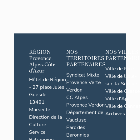
RÉGION
NOS
NOS VILLES
Provence-
TERRITOIRES
PARTENAIR
Alpes-Côte
PARTENAIRES
Ville de Nice
d'Azur
Syndicat Mixte
Ville de l'Isle-
Hôtel de Région
Provence Verte
sur-la-Sorgue
- 27 place Jules
Verdon
Ville de Grasse
Guesde -
CC Alpes
Ville d'Apt
13481
Provence Verdon
Ville de Cannes
Marseille
Département de
Archives
Direction de la
Vaucluse
Culture -
Parc des
Service
Baronnies
Patrimoine