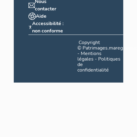
Nous
contacter
Aide
Accessibilité :
non conforme
Copyright
©
Patrimages.maregionsud
-
Mentions
légales
-
Politiques
de
confidentialité