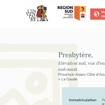
V
ca
Presbytère,
Elévation sud, vue d'e
sud-ouest.
Provence-Alpes-Côte d'Az
>
La Gaude
I
Immatriculation
8