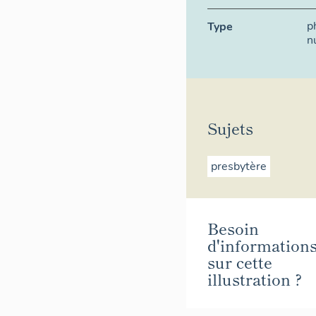
p
Type
n
Sujets
presbytère
Besoin
d'information
sur cette
illustration ?