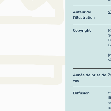
V
Auteur de
l'illustration
(
Copyright
g
P
C
(
V
2
Année de prise de
vue
c
Diffusion
l
s
a