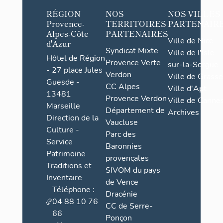
RÉGION
NOS
NOS VILLES
Provence-
TERRITOIRES
PARTENAIR
Alpes-Côte
PARTENAIRES
Ville de Nice
d'Azur
Syndicat Mixte
Ville de l'Isle-
Hôtel de Région
Provence Verte
sur-la-Sorgue
- 27 place Jules
Verdon
Ville de Grasse
Guesde -
CC Alpes
Ville d'Apt
13481
Provence Verdon
Ville de Cannes
Marseille
Département de
Archives
Direction de la
Vaucluse
Culture -
Parc des
Service
Baronnies
Patrimoine
provençales
Traditions et
SIVOM du pays
Inventaire
de Vence
Téléphone :
Dracénie
04 88 10 76
CC de Serre-
66
Ponçon