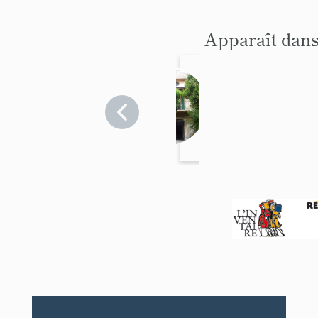
Apparaît dans
Presbyt
ère
Alpes-
Maritimes
>
La Gaude