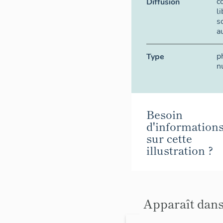
c
Diffusion
l
s
a
p
Type
n
Besoin
d'information
sur cette
illustration ?
Apparaît dans