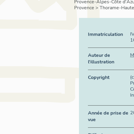
Provence-Alpes-Côte d'Az
Provence
>
Thorame-Haut
I
Immatriculation
1
M
Auteur de
l'illustration
(
Copyright
P
C
I
2
Année de prise de
vue