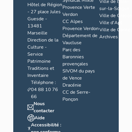
Syndicat Mixte
Ville de l'Isle-
Hôtel de Région
Provence Verte
sur-la-Sorgue
- 27 place Jules
Verdon
Ville de Grasse
Guesde -
CC Alpes
Ville d'Apt
13481
Provence Verdon
Ville de Cannes
Marseille
Département de
Archives
Direction de la
Vaucluse
Culture -
Parc des
Service
Baronnies
Patrimoine
provençales
Traditions et
SIVOM du pays
Inventaire
de Vence
Téléphone :
Dracénie
04 88 10 76
CC de Serre-
66
Ponçon
Nous
contacter
Aide
Accessibilité :