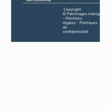
non conforme
Copyright
©
Patrimages.maregionsud
-
Mentions
légales
-
Politiques
de
confidentialité