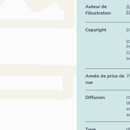
A
Auteur de
E
l'illustration
(
Copyright
(
P
C
I
2
Année de prise de
vue
c
Diffusion
l
s
a
p
Type