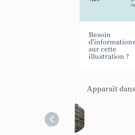
n
Besoin
d'information
sur cette
illustration ?
Apparaît dans
immeub
le dit Le
Suez
Alpes-
Maritimes
>
Nice