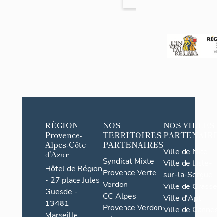
RÉGION
NOS
NOS VILLES
Provence-
TERRITOIRES
PARTENAIR
Alpes-Côte
PARTENAIRES
Ville de Nice
d'Azur
Syndicat Mixte
Ville de l'Isle-
Hôtel de Région
Provence Verte
sur-la-Sorgue
- 27 place Jules
Verdon
Ville de Grasse
Guesde -
CC Alpes
Ville d'Apt
13481
Provence Verdon
Ville de Cannes
Marseille