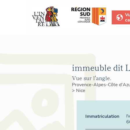
V
ca
immeuble dit L
Vue sur l'angle.
Provence-Alpes-Côte d'Az
>
Nice
I
Immatriculation
6