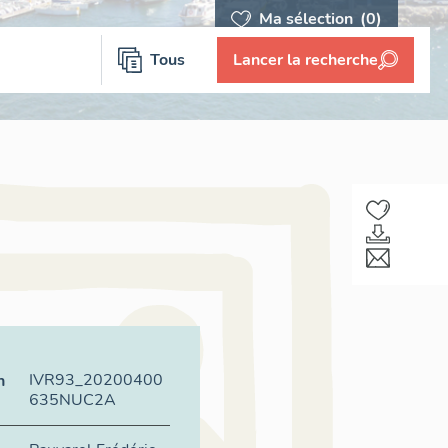
Ma sélection
(0)
Tous
Lancer la recherche
IVR93_20200400
n
635NUC2A