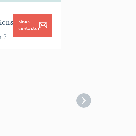
ions
Nous
contacter
n ?