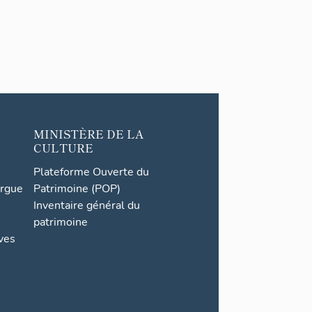
MINISTÈRE DE LA
CULTURE
Plateforme Ouverte du
orgue
Patrimoine (POP)
Inventaire général du
patrimoine
ives