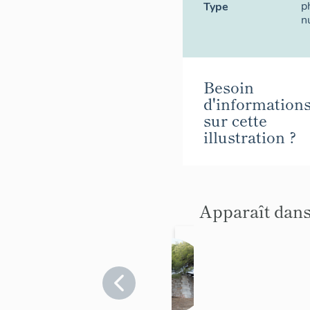
p
Type
n
Besoin
d'information
sur cette
illustration ?
Apparaît dans
Batter
ie de
côte
Var
>
Sanary-
de