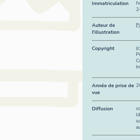
I
Immatriculation
2
P
Auteur de
l'illustration
(
Copyright
P
C
I
2
Année de prise de
vue
c
Diffusion
l
s
a