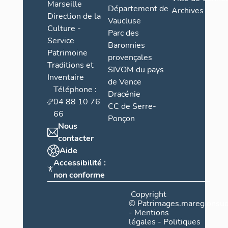
Marseille
Département de
Archives
Direction de la
Vaucluse
Culture -
Parc des
Service
Baronnies
Patrimoine
provençales
Traditions et
SIVOM du pays
Inventaire
de Vence
Téléphone :
Dracénie
04 88 10 76
CC de Serre-
66
Ponçon
Nous
contacter
Aide
Accessibilité :
non conforme
Copyright
©
Patrimages.maregionsud
-
Mentions
légales
-
Politiques