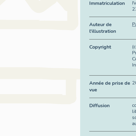
I
Immatriculation
2
P
Auteur de
l'illustration
(
Copyright
P
C
I
2
Année de prise de
vue
c
Diffusion
l
s
a