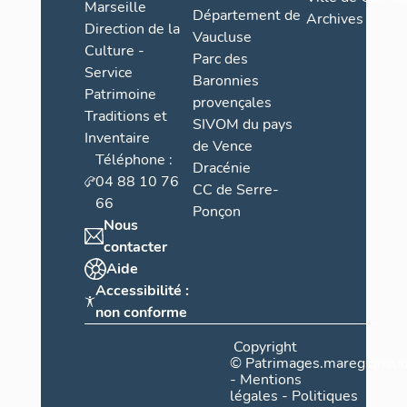
Marseille
Département de
Archives
Direction de la
Vaucluse
Culture -
Parc des
Service
Baronnies
Patrimoine
provençales
Traditions et
SIVOM du pays
Inventaire
de Vence
Téléphone :
Dracénie
04 88 10 76
CC de Serre-
66
Ponçon
Nous
contacter
Aide
Accessibilité :
non conforme
Copyright
©
Patrimages.maregionsud
-
Mentions
légales
-
Politiques