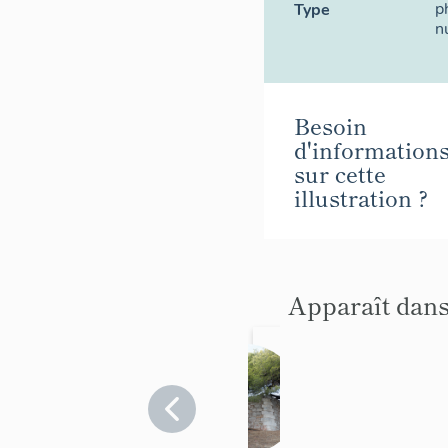
p
Type
n
Besoin
d'information
sur cette
illustration ?
Apparaît dans
Batter
ie de
côte
Var
>
Sanary-
de