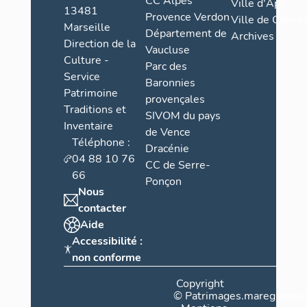
CC Alpes
Ville d'Apt
13481
Provence Verdon
Ville de Cannes
Marseille
Département de
Archives
Direction de la
Vaucluse
Culture -
Parc des
Service
Baronnies
Patrimoine
provençales
Traditions et
SIVOM du pays
Inventaire
de Vence
Téléphone :
Dracénie
04 88 10 76
CC de Serre-
66
Ponçon
Nous
contacter
Aide
Accessibilité :
non conforme
Copyright
©
Patrimages.maregionsud