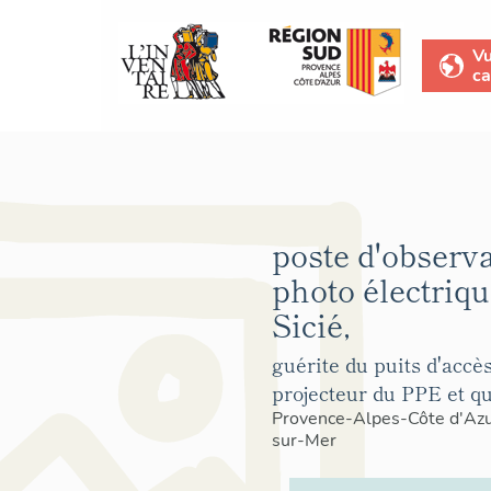
V
ca
poste d'observa
photo électriq
Sicié,
guérite du puits d'accè
projecteur du PPE et q
Provence-Alpes-Côte d'Az
sur-Mer