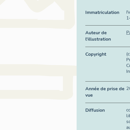
I
Immatriculation
1
P
Auteur de
l'illustration
(
Copyright
P
C
I
2
Année de prise de
vue
c
Diffusion
l
s
a