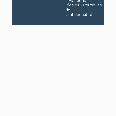
-
Mentions
légales
-
Politiques
de
confidentialité