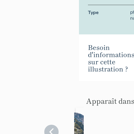
p
Type
n
Besoin
d'information
sur cette
illustration ?
Apparaît dans
poste
d'obs
ervati
Var
>