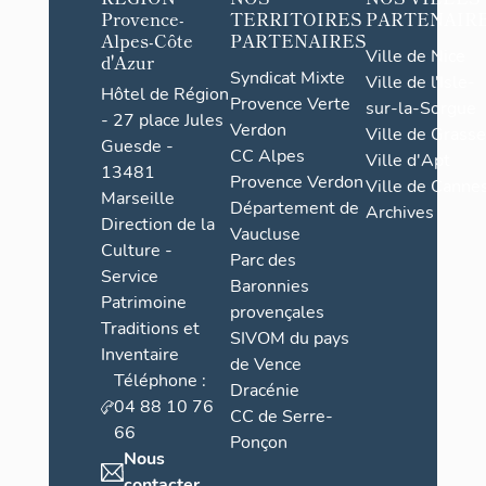
Provence-
TERRITOIRES
PARTENAIR
Alpes-Côte
PARTENAIRES
Ville de Nice
d'Azur
Syndicat Mixte
Ville de l'Isle-
Hôtel de Région
Provence Verte
sur-la-Sorgue
- 27 place Jules
Verdon
Ville de Grasse
Guesde -
CC Alpes
Ville d'Apt
13481
Provence Verdon
Ville de Cannes
Marseille
Département de
Archives
Direction de la
Vaucluse
Culture -
Parc des
Service
Baronnies
Patrimoine
provençales
Traditions et
SIVOM du pays
Inventaire
de Vence
Téléphone :
Dracénie
04 88 10 76
CC de Serre-
66
Ponçon
Nous
contacter