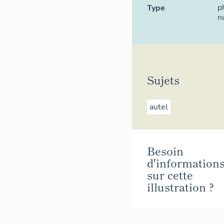
p
Type
n
Sujets
autel
Besoin
d'information
sur cette
illustration ?