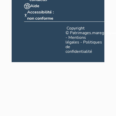
Aide
Accessibilité :
non conforme
Copyright
©
Patrimages.maregionsud
-
Mentions
légales
-
Politiques
de
confidentialité