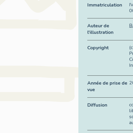
I
Immatriculation
0
B
Auteur de
l'illustration
(
Copyright
P
C
I
2
Année de prise de
vue
c
Diffusion
l
s
a