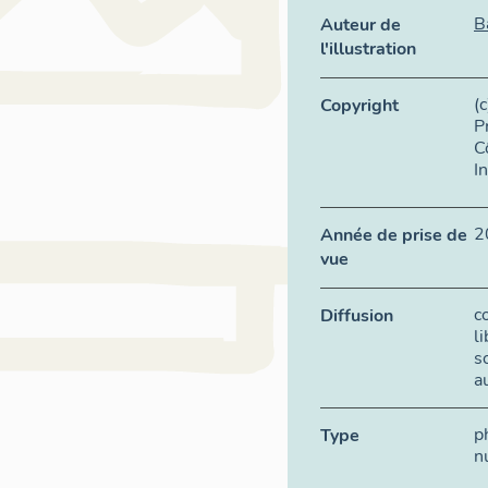
B
Auteur de
l'illustration
(
Copyright
P
C
I
2
Année de prise de
vue
c
Diffusion
l
s
a
p
Type
n