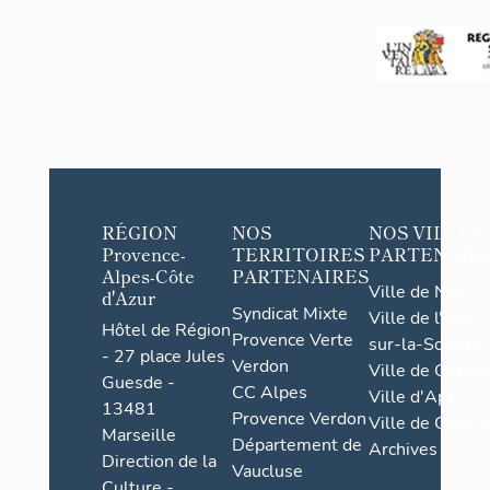
RÉGION
NOS
NOS VILLES
Provence-
TERRITOIRES
PARTENAIR
Alpes-Côte
PARTENAIRES
Ville de Nice
d'Azur
Syndicat Mixte
Ville de l'Isle-
Hôtel de Région
Provence Verte
sur-la-Sorgue
- 27 place Jules
Verdon
Ville de Grasse
Guesde -
CC Alpes
Ville d'Apt
13481
Provence Verdon
Ville de Cannes
Marseille
Département de
Archives
Direction de la
Vaucluse
Culture -