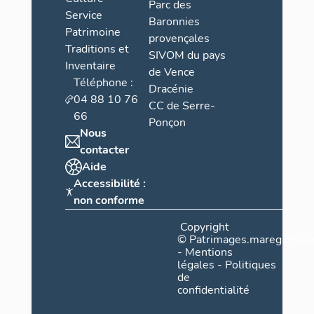
Parc des
Service
Baronnies
Patrimoine
provençales
Traditions et
SIVOM du pays
Inventaire
de Vence
Téléphone :
Dracénie
04 88 10 76
CC de Serre-
66
Ponçon
Nous
contacter
Aide
Accessibilité :
non conforme
Copyright
©
Patrimages.maregionsud
-
Mentions
légales
-
Politiques
de
confidentialité