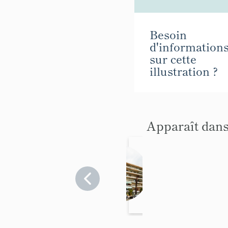
Besoin
d'information
sur cette
illustration ?
Apparaît dans
Immeu
ble dit
Paris
Alpes-
Maritimes
Palace
>
Menton