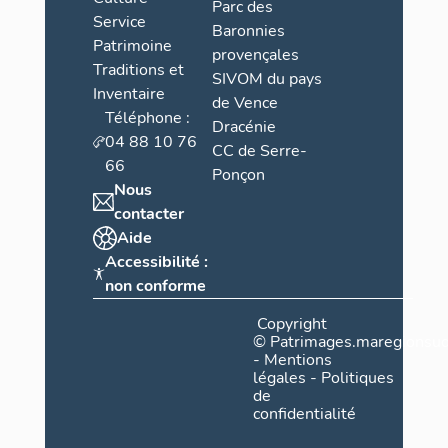
Parc des
Service
Baronnies
Patrimoine
provençales
Traditions et
SIVOM du pays
Inventaire
de Vence
Téléphone :
Dracénie
04 88 10 76
CC de Serre-
66
Ponçon
Nous
contacter
Aide
Accessibilité :
non conforme
Copyright
©
Patrimages.maregionsud
-
Mentions
légales
-
Politiques
de
confidentialité