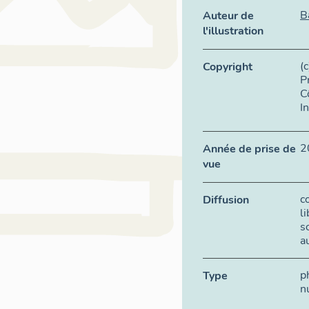
B
Auteur de
l'illustration
(
Copyright
P
C
I
2
Année de prise de
vue
c
Diffusion
l
s
a
p
Type
n