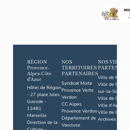
RÉGION
NOS
NOS VILLES
Provence-
TERRITOIRES
PARTENAIR
Alpes-Côte
PARTENAIRES
Ville de Nice
d'Azur
Syndicat Mixte
Ville de l'Isle-
Hôtel de Région
Provence Verte
sur-la-Sorgue
- 27 place Jules
Verdon
Ville de Grasse
Guesde -
CC Alpes
Ville d'Apt
13481
Provence Verdon
Ville de Cannes
Marseille
Département de
Archives
Direction de la
Vaucluse
Culture -