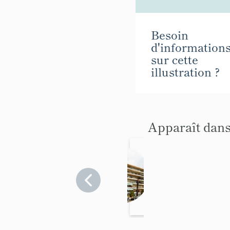
Besoin
d'information
sur cette
illustration ?
Apparaît dans
Immeu
ble dit
Paris
Alpes-
Maritimes
Palace
>
Menton