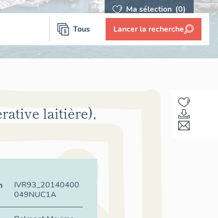
Ma sélection
(0)
Tous
Lancer la recherche
rative laitière),
IVR93_20140400
n
049NUC1A