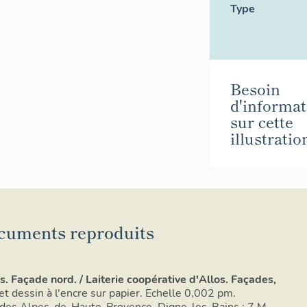
Type
Besoin
d'informat
sur cette
illustratio
cuments reproduits
s. Façade nord. / Laiterie coopérative d'Allos. Façades,
et dessin à l'encre sur papier. Echelle 0,002 pm.
des Alpes-de-Haute-Provence, Digne-les-Bains : 7 M