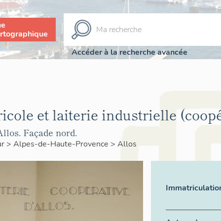
ue
rtographique
Accéder à la recherche avancée
cole et laiterie industrielle (coopé
Allos. Façade nord.
ur
>
Alpes-de-Haute-Provence
>
Allos
Immatriculatio