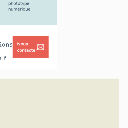
phototype
numérique
ions
Nous
contacter
n ?