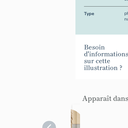
p
Type
n
Besoin
d'information
sur cette
illustration ?
Apparaît dans
Statue
(petite