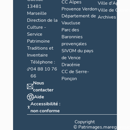
CC Alpes
Ville d'Apt
13481
Provence Verdon
Ville de Cannes
Marseille
Département de
Archives
Direction de la
Vaucluse
Culture -
Parc des
Service
Baronnies
Patrimoine
provençales
Traditions et
SIVOM du pays
Inventaire
de Vence
Téléphone :
Dracénie
04 88 10 76
CC de Serre-
66
Ponçon
Nous
contacter
Aide
Accessibilité :
non conforme
Copyright
©
Patrimages.maregionsud