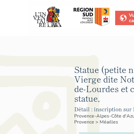
V
ca
Statue (petite n
Vierge dite No
de-Lourdes et 
statue,
Détail : inscription sur 
Provence-Alpes-Côte d'Az
Provence
>
Méailles