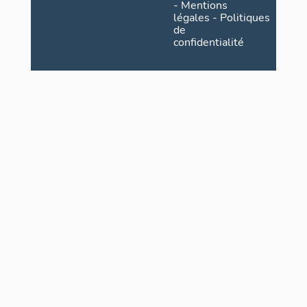
-
Mentions
légales
-
Politiques
de
confidentialité