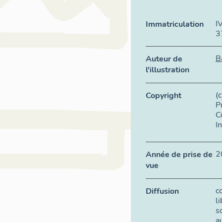
I
Immatriculation
3
B
Auteur de
l'illustration
(
Copyright
P
C
I
2
Année de prise de
vue
c
Diffusion
l
s
a