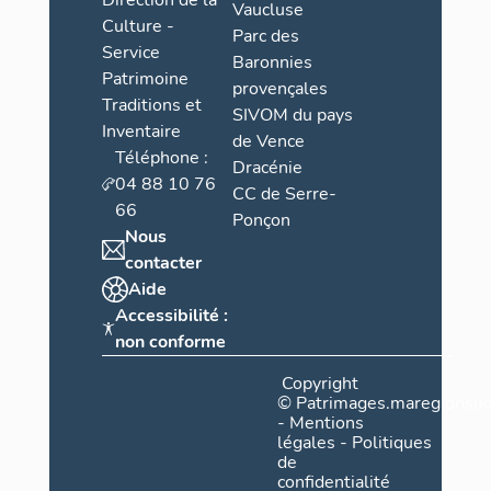
Direction de la
Vaucluse
Culture -
Parc des
Service
Baronnies
Patrimoine
provençales
Traditions et
SIVOM du pays
Inventaire
de Vence
Téléphone :
Dracénie
04 88 10 76
CC de Serre-
66
Ponçon
Nous
contacter
Aide
Accessibilité :
non conforme
Copyright
©
Patrimages.maregionsud
-
Mentions
légales
-
Politiques
de
confidentialité