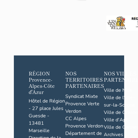
RÉGION
NOS
NOS VILLES
Provence-
TERRITOIRES
PARTENAIR
Alpes-Côte
PARTENAIRES
Ville de Nice
d'Azur
Syndicat Mixte
Ville de l'Isle-
Hôtel de Région
Provence Verte
sur-la-Sorgue
- 27 place Jules
Verdon
Ville de Grasse
Guesde -
CC Alpes
Ville d'Apt
13481
Provence Verdon
Ville de Cannes
Marseille
Département de
Archives