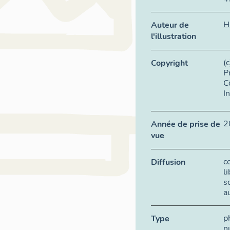
H
Auteur de
l'illustration
(
Copyright
P
C
I
2
Année de prise de
vue
c
Diffusion
l
s
a
p
Type
n