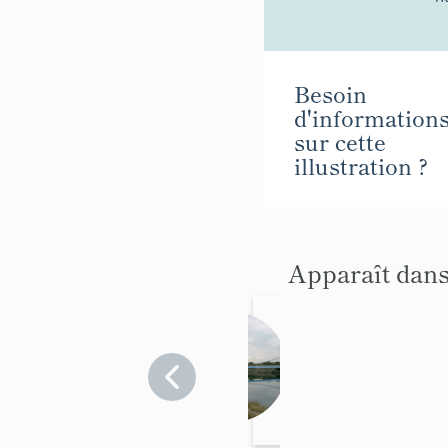
Besoin
d'information
sur cette
illustration ?
Apparaît dans
pont
routier
Vaucluse
>
Mondragon