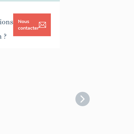
ions
Nous
contacter
n ?