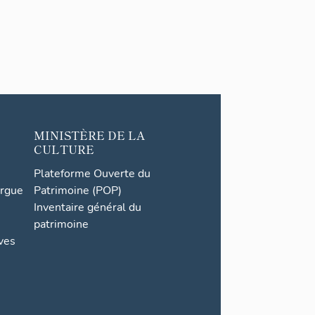
MINISTÈRE DE LA
CULTURE
Plateforme Ouverte du
orgue
Patrimoine (POP)
Inventaire général du
patrimoine
ives