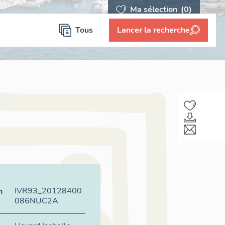
Ma sélection
(0)
Tous
Lancer la recherche
IVR93_20128400
n
086NUC2A