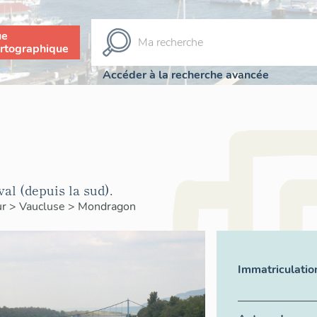
ue
rtographique
Accéder à la recherche avancée
al (depuis la sud).
ur
>
Vaucluse
>
Mondragon
Immatriculatio