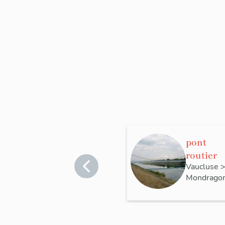
pont
routier
Vaucluse
Mondrago