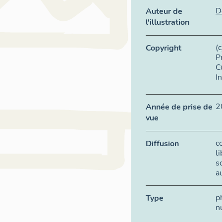
D
Auteur de
l'illustration
(
Copyright
P
C
I
2
Année de prise de
vue
c
Diffusion
l
s
a
p
Type
n