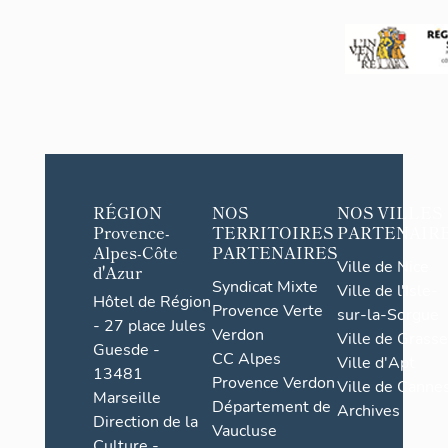
Bouc
RÉGION
NOS
NOS VILLES
Provence-
TERRITOIRES
PARTENAIR
Alpes-Côte
PARTENAIRES
Ville de Nice
d'Azur
Syndicat Mixte
Ville de l'Isle-
Hôtel de Région
Provence Verte
sur-la-Sorgue
- 27 place Jules
Verdon
Ville de Grasse
Guesde -
CC Alpes
Ville d'Apt
13481
Provence Verdon
Ville de Cannes
Marseille
Département de
Archives
Direction de la
Vaucluse
Culture -