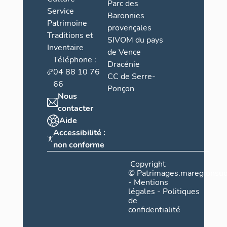
Parc des
Service
Baronnies
Patrimoine
provençales
Traditions et
SIVOM du pays
Inventaire
de Vence
Téléphone :
Dracénie
04 88 10 76
CC de Serre-
66
Ponçon
Nous
contacter
Aide
Accessibilité :
non conforme
Copyright
©
Patrimages.maregionsud
-
Mentions
légales
-
Politiques
de
confidentialité