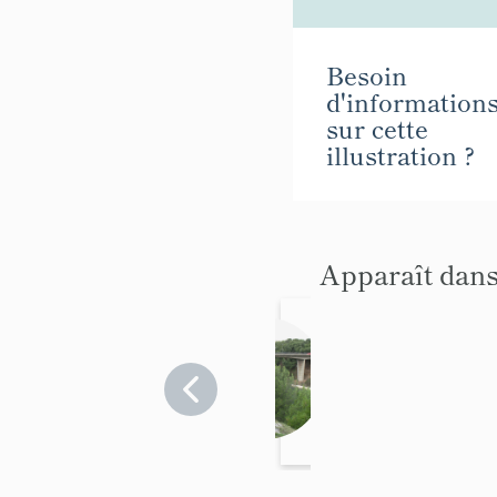
Besoin
d'information
sur cette
illustration ?
Apparaît dans
pont
routier
M.
Bouches-
du-
Thorez
Rhône
>
Port-de-