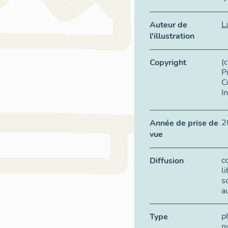
L
Auteur de
l'illustration
(
Copyright
P
C
I
2
Année de prise de
vue
c
Diffusion
l
s
a
p
Type
n