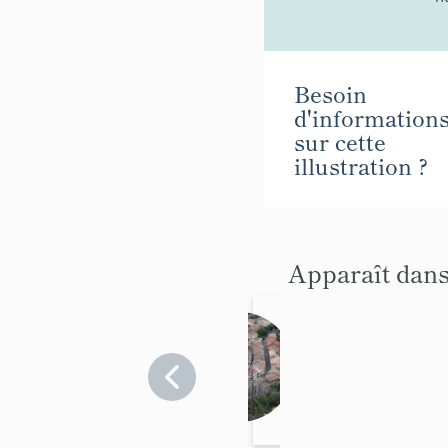
Besoin
d'information
sur cette
illustration ?
Apparaît dans
village
du
Fugere
Alpes-
de-
t
Haute-
Provence