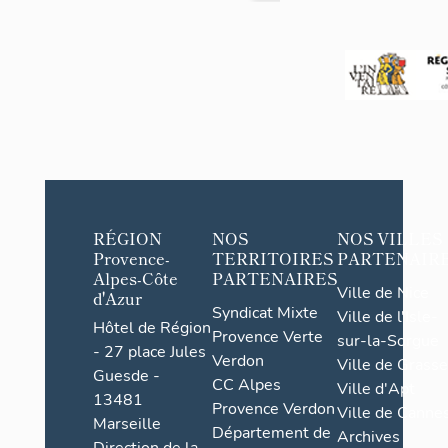
>
Le
Fugeret
RÉGION
NOS
NOS VILLES
Provence-
TERRITOIRES
PARTENAIR
Alpes-Côte
PARTENAIRES
Ville de Nice
d'Azur
Syndicat Mixte
Ville de l'Isle-
Hôtel de Région
Provence Verte
sur-la-Sorgue
- 27 place Jules
Verdon
Ville de Grasse
Guesde -
CC Alpes
Ville d'Apt
13481
Provence Verdon
Ville de Cannes
Marseille
Département de
Archives