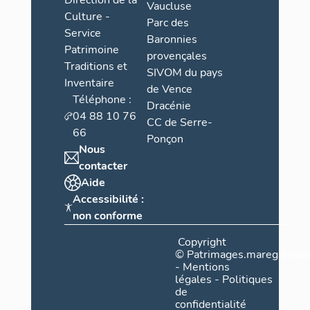
Direction de la
Vaucluse
Culture -
Parc des
Service
Baronnies
Patrimoine
provençales
Traditions et
SIVOM du pays
Inventaire
de Vence
Téléphone :
Dracénie
04 88 10 76
CC de Serre-
66
Ponçon
Nous
contacter
Aide
Accessibilité :
non conforme
Copyright
©
Patrimages.maregionsud
-
Mentions
légales
-
Politiques
de
confidentialité