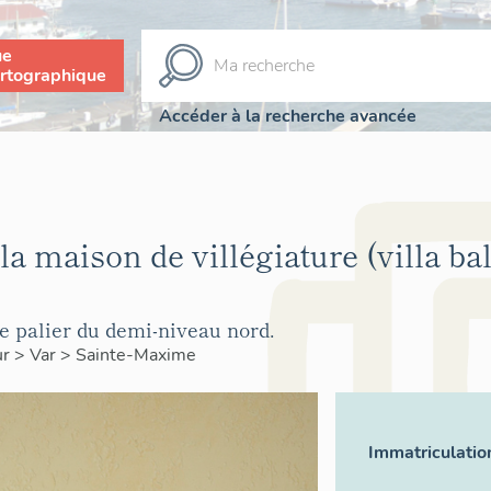
ue
rtographique
Accéder à la recherche avancée
la maison de villégiature (villa ba
e palier du demi-niveau nord.
ur
>
Var
>
Sainte-Maxime
Immatriculatio