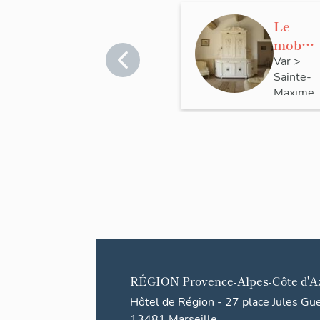
Le
mobili
er de
Var
>
Sainte-
la
Maxime
maiso
n de
villégi
ature
(villa
balné
aire)
dite
La
Safra
RÉGION
Provence-Alpes-Côte d'A
nède
Hôtel de Région - 27 place Jules Gu
13481 Marseille