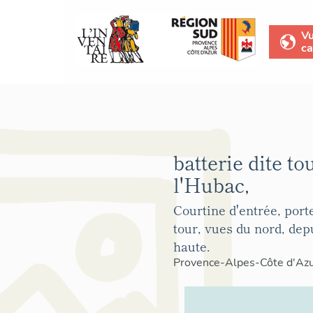
V
ca
batterie dite to
l'Hubac,
Courtine d'entrée, porte
tour, vues du nord, dep
haute.
Provence-Alpes-Côte d'Az