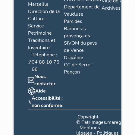
Ville de Cannes
Marseille
Département de
Archives
Direction de la
Vaucluse
Culture -
Parc des
Service
Baronnies
Patrimoine
provençales
Traditions et
SIVOM du pays
Inventaire
de Vence
Téléphone :
Dracénie
04 88 10 76
CC de Serre-
66
Ponçon
Nous
contacter
Aide
Accessibilité :
non conforme
Copyright
©
Patrimages.maregionsud
-
Mentions
légales
-
Politiques