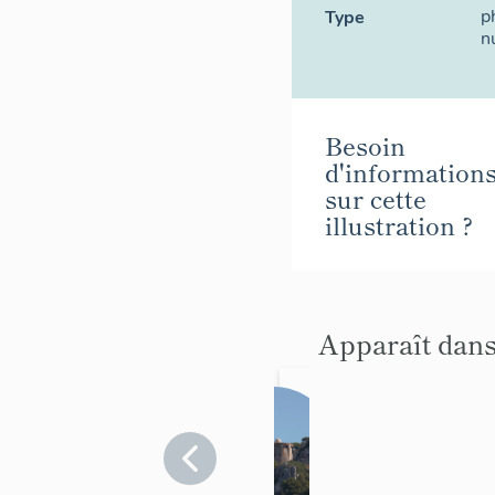
p
Type
n
Besoin
d'information
sur cette
illustration ?
Apparaît dans
batte
rie
dite
Var
>
Toulon
tour