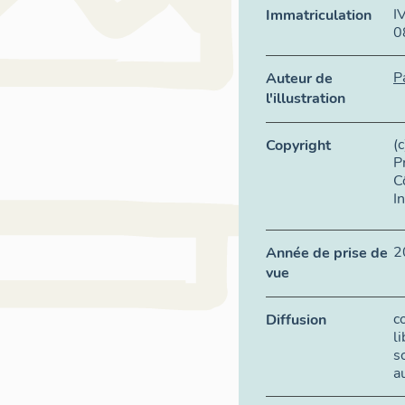
I
Immatriculation
0
P
Auteur de
l'illustration
(
Copyright
P
C
I
2
Année de prise de
vue
c
Diffusion
l
s
a