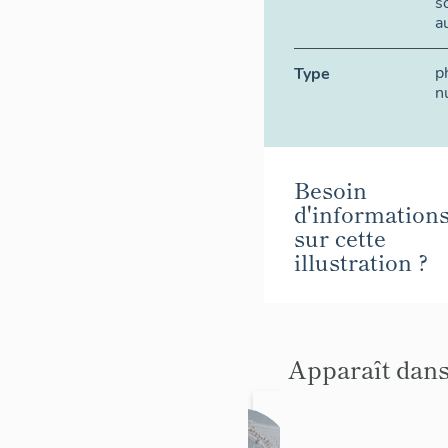
s
a
p
Type
n
Besoin
d'information
sur cette
illustration ?
Apparaît dans
Ensem