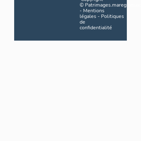
©
Patrimages.maregionsud
-
Mentions
légales
-
Politiques
de
confidentialité