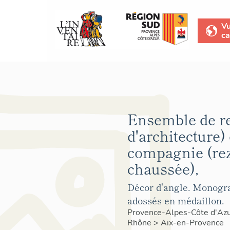
V
ca
Ensemble de re
d'architecture)
compagnie (rez
chaussée),
Décor d'angle. Monog
adossés en médaillon.
Provence-Alpes-Côte d'Az
Rhône
>
Aix-en-Provence