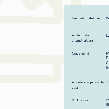
I
Immatriculation
1
B
Auteur de
l'illustration
(
Copyright
P
C
I
2
Année de prise de
vue
c
Diffusion
l