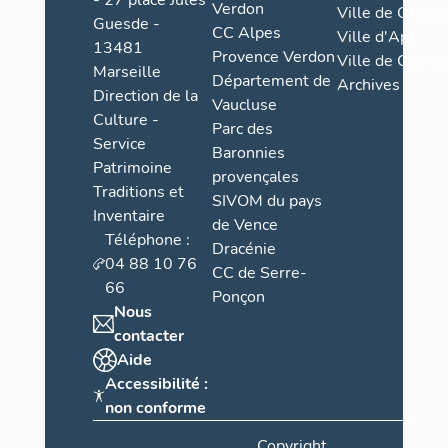
- 27 place Jules
Verdon
Ville de Grasse
Guesde -
CC Alpes
Ville d'Apt
13481
Provence Verdon
Ville de Cannes
Marseille
Département de
Archives
Direction de la
Vaucluse
Culture -
Parc des
Service
Baronnies
Patrimoine
provençales
Traditions et
SIVOM du pays
Inventaire
de Vence
Téléphone :
Dracénie
04 88 10 76
CC de Serre-
66
Ponçon
Nous
contacter
Aide
Accessibilité :
non conforme
Copyright