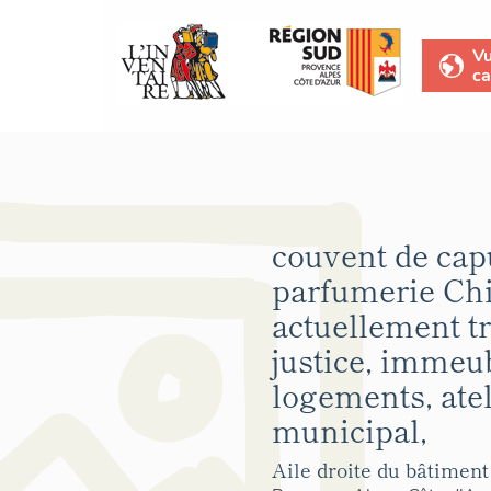
V
ca
couvent de cap
parfumerie Chi
actuellement t
justice, immeu
logements, atel
municipal,
Aile droite du bâtiment