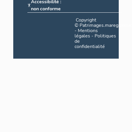
Accessibilité :
non conforme
Copyright
©
Patrimages.maregionsud
-
Mentions
légales
-
Politiques
de
confidentialité