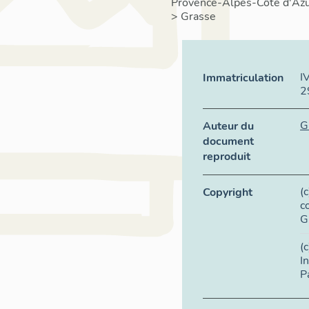
Provence-Alpes-Côte d'Az
>
Grasse
I
Immatriculation
2
G
Auteur du
document
reproduit
(
Copyright
c
G
(
I
P