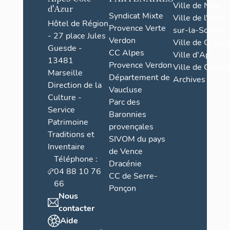
logeme
Ville de Nice
d'Azur
Syndicat Mixte
Ville de l'Isle-
nts,
Hôtel de Région
Provence Verte
sur-la-Sorgue
atelier
- 27 place Jules
Verdon
Ville de Grasse
municip
Guesde -
CC Alpes
Ville d'Apt
al
13481
Provence Verdon
Ville de Cannes
Marseille
Département de
Archives
Direction de la
Vaucluse
Culture -
Parc des
Service
Baronnies
Patrimoine
provençales
Traditions et
SIVOM du pays
Inventaire
de Vence
Téléphone :
Dracénie
04 88 10 76
CC de Serre-
66
Ponçon
Nous
contacter
Aide