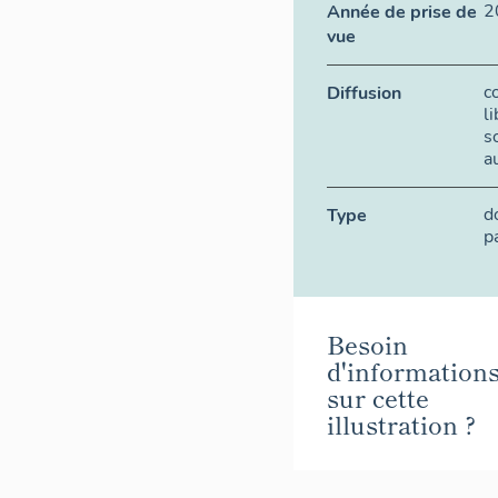
2
Année de prise de
vue
c
Diffusion
l
s
a
d
Type
p
Besoin
d'information
sur cette
illustration ?