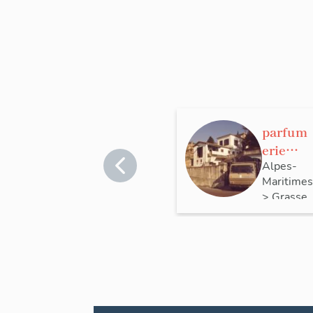
parfum
erie
Cavallie
Alpes-
Maritimes
r Frères
>
Grasse