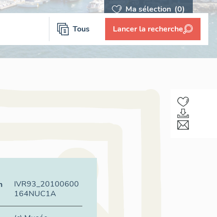
Ma sélection
(0)
Tous
Lancer la recherche
IVR93_20100600
n
164NUC1A