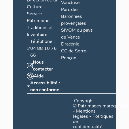
Direction de la
Vaucluse
Culture -
Parc des
Service
Baronnies
Patrimoine
provençales
Traditions et
SIVOM du pays
Inventaire
de Vence
Téléphone :
Dracénie
04 88 10 76
CC de Serre-
66
Ponçon
Nous
contacter
Aide
Accessibilité :
non conforme
Copyright
©
Patrimages.maregionsud
-
Mentions
légales
-
Politiques
de
confidentialité