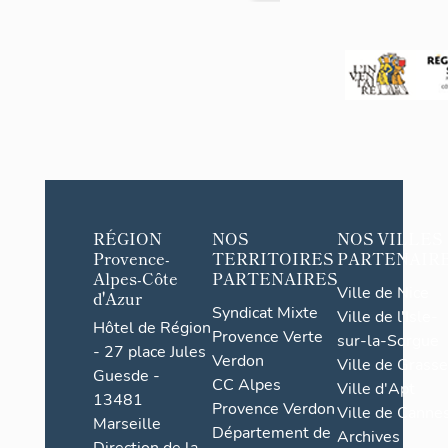
RÉGION
NOS
NOS VILLES
Provence-
TERRITOIRES
PARTENAIR
Alpes-Côte
PARTENAIRES
Ville de Nice
d'Azur
Syndicat Mixte
Ville de l'Isle-
Hôtel de Région
Provence Verte
sur-la-Sorgue
- 27 place Jules
Verdon
Ville de Grasse
Guesde -
CC Alpes
Ville d'Apt
13481
Provence Verdon
Ville de Cannes
Marseille
Département de
Archives