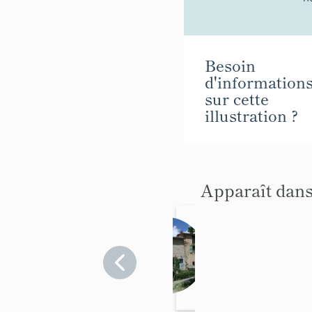
Besoin
d'information
sur cette
illustration ?
Apparaît dans
fermes
Alpes-
de-
Haute-
Provence
>
Senez