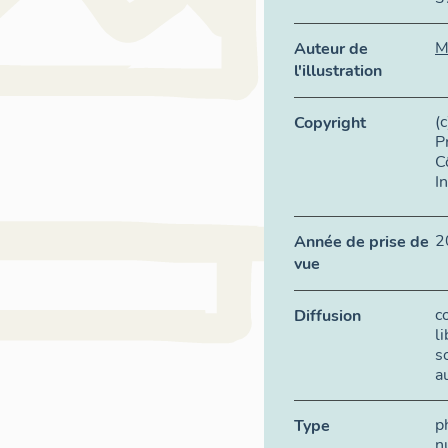
M
Auteur de
l'illustration
(
Copyright
P
C
I
2
Année de prise de
vue
c
Diffusion
l
s
a
p
Type
n