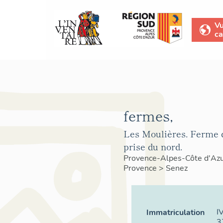
V
ca
fermes,
Les Moulières. Ferme 
prise du nord.
Provence-Alpes-Côte d'Az
Provence
>
Senez
I
Immatriculation
3